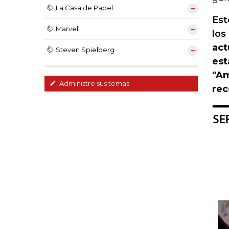
La Casa de Papel
Est
Marvel
los
act
Steven Spielberg
est
"Am
Administre sus temas
rec