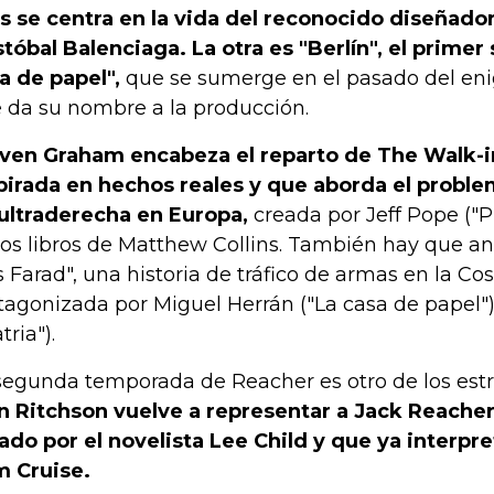
as se centra en la vida del reconocido diseñad
stóbal Balenciaga. La otra es "Berlín", el primer 
a de papel",
que se sumerge en el pasado del en
 da su nombre a la producción.
ven Graham encabeza el reparto de The Walk-in
pirada en hechos reales y que aborda el problem
ultraderecha en Europa,
creada por Jeff Pope ("P
los libros de Matthew Collins. También hay que ano
s Farad", una historia de tráfico de armas en la Cos
tagonizada por Miguel Herrán ("La casa de papel"
tria").
segunda temporada de Reacher es otro de los est
n Ritchson vuelve a representar a Jack Reacher
ado por el novelista Lee Child y que ya interpr
 Cruise.