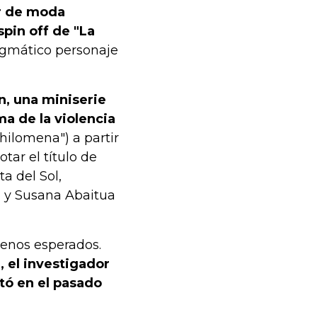
or de moda
spin off de "La
igmático personaje
, una miniserie
a de la violencia
hilomena") a partir
tar el título de
ta del Sol,
) y Susana Abaitua
renos esperados.
, el investigador
etó en el pasado