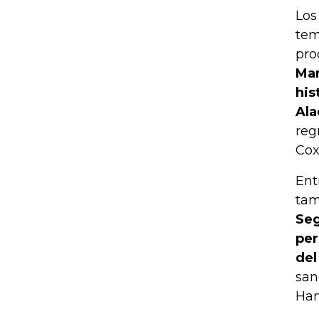
Los
tem
pro
Mar
his
Ala
reg
Cox
Ent
tam
Seg
per
de
san
Han