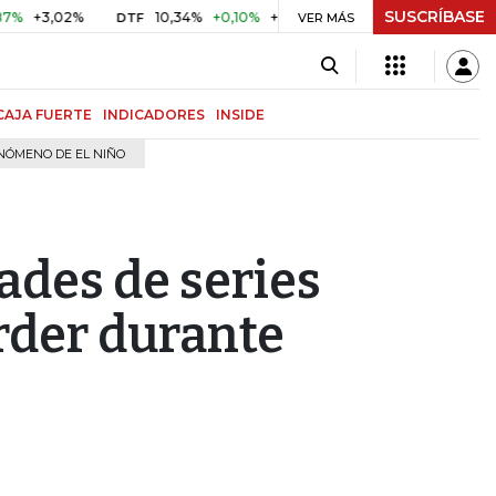
SUSCRÍBASE
02%
10,34%
+0,10%
+0,98%
$ 416,86
+$ 0,05
+0,01%
DTF
UVR
VER MÁS
CAJA FUERTE
INDICADORES
INSIDE
NÓMENO DE EL NIÑO
ades de series
rder durante