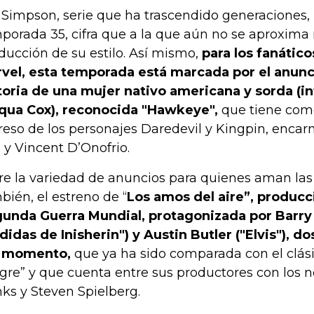
 Simpson, serie que ha trascendido generaciones, 
porada 35, cifra que a la que aún no se aproxima
ducción de su estilo. Así mismo,
para los fanático
vel, esta temporada está marcada por el anunci
toria de una mujer nativo americana y sorda (i
qua Cox), reconocida "Hawkeye",
que tiene como
reso de los personajes Daredevil y Kingpin, encar
 y Vincent D’Onofrio.
re la variedad de anuncios para quienes aman las 
bién, el estreno de “
Los amos del aire”, producc
unda Guerra Mundial, protagonizada por Barr
didas de Inisherin") y Austin Butler ("Elvis"), do
l momento,
que ya ha sido comparada con el clá
gre” y que cuenta entre sus productores con los
ks y Steven Spielberg.