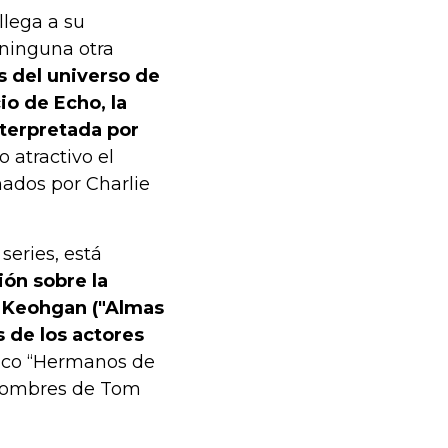
llega a su
 ninguna otra
s del universo de
o de Echo, la
nterpretada por
 atractivo el
nados por Charlie
series, está
ión sobre la
y Keohgan ("Almas
s de los actores
sico “Hermanos de
 nombres de Tom