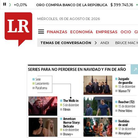
,01%
$ 399.745,16
+$ 2.295,71
ORO COMPRA BANCO DE LA REPÚBLICA
MIÉRCOLES, 05 DE AGOSTO DE 2026
FINANZAS
ECONOMÍA
EMPRESAS
OCIO
G
TEMAS DE CONVERSACIÓN
ANDI
BRUCE MAC 