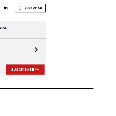
GUARDAR
ARA
Next slide
SUSCRÍBASE YA