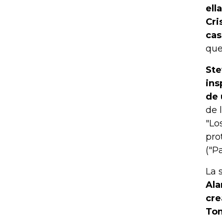
ell
Cri
cas
que
Ste
ins
de 
de 
"Lo
pro
("Pa
La 
Ala
cre
Tom