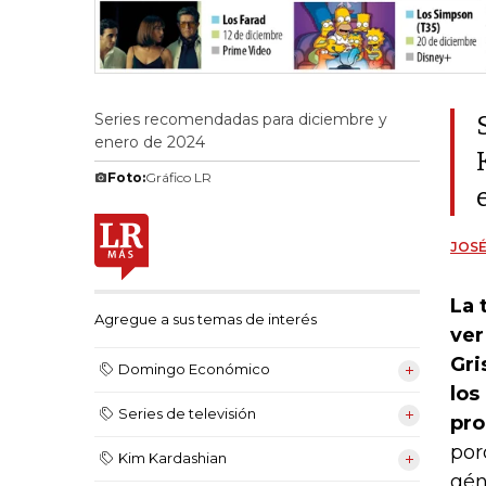
Series recomendadas para diciembre y
enero de 2024
Foto:
Gráfico LR
JOSÉ
La 
Agregue a sus temas de interés
ver
Gri
Domingo Económico
los
Series de televisión
pro
por
Kim Kardashian
gén