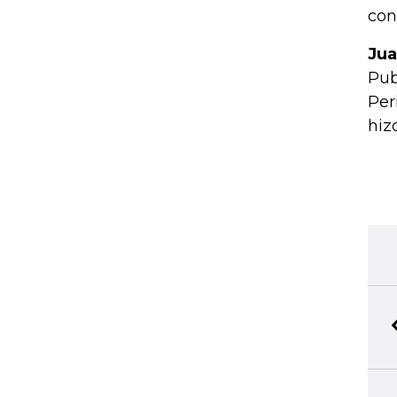
con
Ju
Pub
Per
hiz