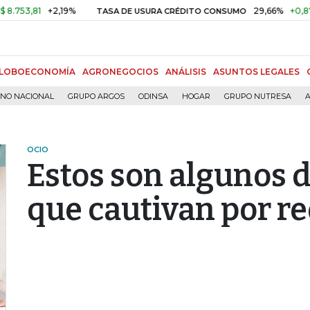
,81
+2,19%
29,66%
+0,87%
+3
TASA DE USURA CRÉDITO CONSUMO
LOBOECONOMÍA
AGRONEGOCIOS
ANÁLISIS
ASUNTOS LEGALES
RNO NACIONAL
GRUPO ARGOS
ODINSA
HOGAR
GRUPO NUTRESA
A
OCIO
Estos son algunos d
que cautivan por re