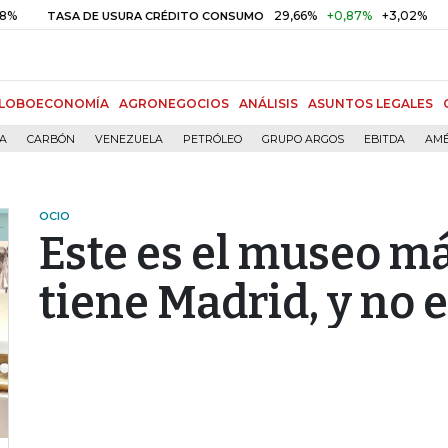
29,66%
+0,87%
+3,02%
10
ASA DE USURA CRÉDITO CONSUMO
DTF
LOBOECONOMÍA
AGRONEGOCIOS
ANÁLISIS
ASUNTOS LEGALES
ÍA
CARBÓN
VENEZUELA
PETRÓLEO
GRUPO ARGOS
EBITDA
AMÉ
OCIO
Este es el museo m
tiene Madrid, y no e