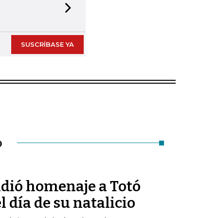
Next slide
SUSCRÍBASE YA
O
ndió homenaje a Totó
 día de su natalicio