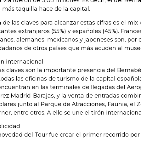
a vía fueron de 3,08 millones. Es decir, el del Ber
 más taquilla hace de la capital.
 de las claves para alcanzar estas cifras es el mi
itantes extranjeros (55%) y españoles (45%). Frances
lianos, alemanes, mexicanos y japoneses son, por e
dadanos de otros países que más acuden al muse
ón internacional
as claves son la importante presencia del Bernabé
todas las oficinas de turismo de la capital española
encuentran en las terminales de llegadas del Aero
rez Madrid-Barajas, y la venta de entradas combi
olares junto al Parque de Atracciones, Faunia, el 
ner, entre otros. A ello se une el tirón internacion
licidad
novedad del Tour fue crear el primer recorrido por 