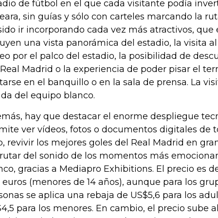
adio de fútbol en el que cada visitante podía inver
eara, sin guías y sólo con carteles marcando la rut
sido ir incorporando cada vez más atractivos, que 
luyen una vista panorámica del estadio, la visita a
eo por el palco del estadio, la posibilidad de descu
 Real Madrid o la experiencia de poder pisar el ter
tarse en el banquillo o en la sala de prensa. La vis
nda del equipo blanco.
más, hay que destacar el enorme despliegue tec
mite ver vídeos, fotos o documentos digitales de to
b, revivir los mejores goles del Real Madrid en gra
frutar del sonido de los momentos más emocionan
nco, gracias a Mediapro Exhibitions. El precio es de
3 euros (menores de 14 años), aunque para los gr
sonas se aplica una rebaja de US$5,6 para los adul
4,5 para los menores. En cambio, el precio sube al