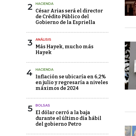
2
HACIENDA
César Arias será el director
de Crédito Público del
Gobierno de la Espriella
3
ANÁLISIS
Más Hayek, mucho más
Hayek
4
HACIENDA
Inflación se ubicaría en 6,2%
en julio y regresaría a niveles
máximos de 2024
5
BOLSAS
El dólar cerró a la baja
durante el último día hábil
del gobierno Petro