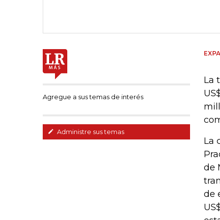
EXPA
La 
US$
Agregue a sus temas de interés
mil
com
Administre sus temas
La 
Pra
de 
tra
de 
US$