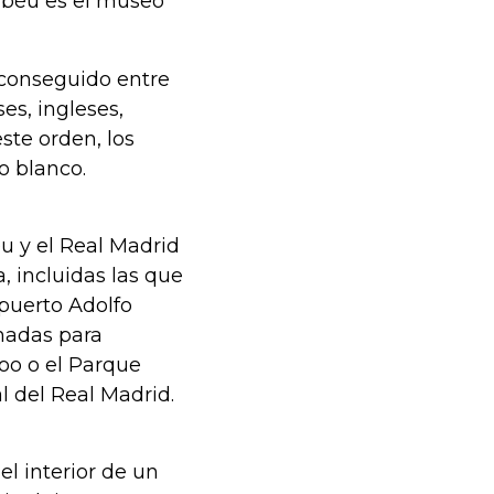
nabéu es el museo
x conseguido entre
es, ingleses,
ste orden, los
o blanco.
u y el Real Madrid
, incluidas las que
puerto Adolfo
nadas para
Zoo o el Parque
al del Real Madrid.
el interior de un