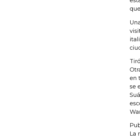
est
que
Una
vis
ita
ciu
Tir
Otr
en 
se 
Suá
esc
War
Pub
La 