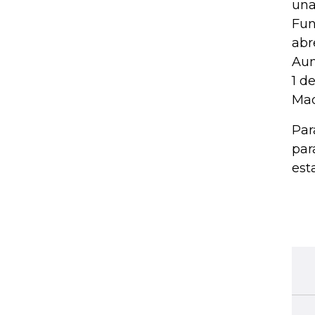
una
Fun
abr
Aun
1 d
Mad
Par
par
est