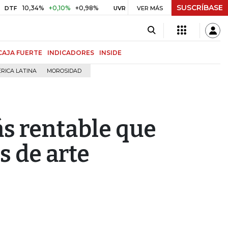
SUSCRÍBASE
,34%
+0,10%
+0,98%
$ 416,86
+$ 0,05
+0,01%
UVR
VER MÁS
BITCOIN
CAJA FUERTE
INDICADORES
INSIDE
RICA LATINA
MOROSIDAD
ás rentable que
s de arte