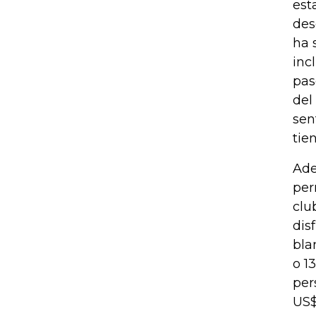
est
des
ha 
inc
pas
del
sen
tie
Ade
per
clu
dis
bla
o 1
per
US$