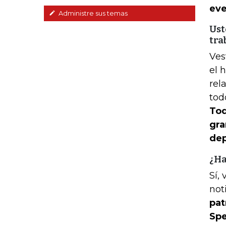
eve
Administre sus temas
Ust
tra
Ves
el 
rel
tod
Tod
gra
dep
¿Ha
Sí,
not
pat
Spe