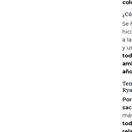
col
¿Có
Se 
hic
a l
y u
tod
ami
año
Ten
Rya
Por
sac
más
tod
rel