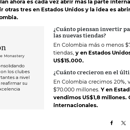
plan ahora es cada vez abrir más la parte intern
ir otras tres en Estados Unidos y la idea es abr
ombia.
¿Cuánto piensan invertir pa
las nuevas tiendas?
En Colombia más o menos $7
ón
tiendas,
y en Estados Unido
e Monastery
US$15.000.
onsolidando
con los clubes
¿Cuánto crecieron en el últ
antes a nivel
En Colombia crecimos 20%, 
 reafirmar su
xcelencia
$70.000 millones.
Y en Estad
vendimos US$1,8 millones.
internacionales.