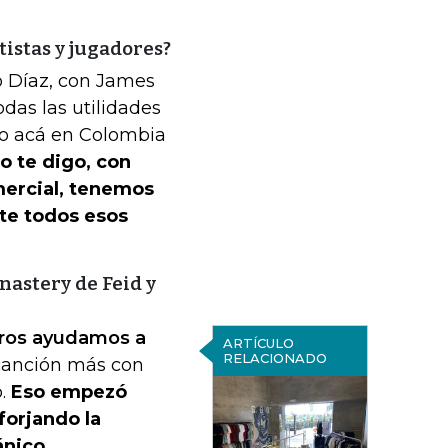
tistas y jugadores?
o Díaz, con James
das las utilidades
vo acá en Colombia
o te digo, con
mercial, tenemos
te todos esos
nastery de Feid y
tros ayudamos a
ARTÍCULO
RELACIONADO
 canción más con
o.
Eso empezó
forjando la
ánico.