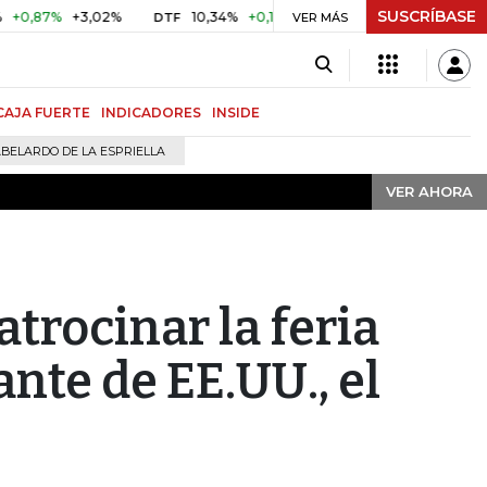
SUSCRÍBASE
VER AHORA
%
+3,02%
10,34%
+0,10%
+0,98%
$ 416,91
+$ 0,05
DTF
VER MÁS
UVR
CAJA FUERTE
INDICADORES
INSIDE
BELARDO DE LA ESPRIELLA
VER AHORA
atrocinar la feria
nte de EE.UU., el