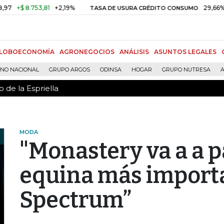
 de la Espriella
8.753,81
+2,19%
29,66%
+0,87
TASA DE USURA CRÉDITO CONSUMO
LOBOECONOMÍA
AGRONEGOCIOS
ANÁLISIS
ASUNTOS LEGALES
RNO NACIONAL
GRUPO ARGOS
ODINSA
HOGAR
GRUPO NUTRESA
A
 de la Espriella
MODA
"Monastery va a a p
equina más importa
Spectrum”