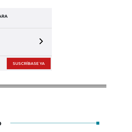
ARA
Next slide
SUSCRÍBASE YA
O