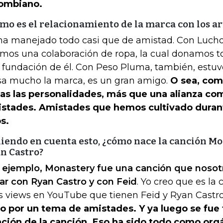
ombiano.
mo es el relacionamiento de la marca con los ar
ha manejado todo casi que de amistad. Con Luch
imos una colaboración de ropa, la cual donamos to
a fundación de él. Con Peso Pluma, también, estu
sa mucho la marca, es un gran amigo.
O sea, com
as las personalidades, más que una alianza co
stades. Amistades que hemos cultivado duran
s.
iendo en cuenta esto, ¿cómo nace la canción Mo
n Castro?
 ejemplo, Monastery fue una canción que noso
ar con Ryan Castro y con Feid
. Yo creo que es la
 views en YouTube que tienen Feid y Ryan Castr
o por un tema de amistades. Y ya luego se fue 
ación de la canción. Eso ha sido todo como org