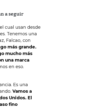
an a seguir
 el cual usan desde
ores. Tenemos una
z, Falcao, con
lgo más grande.
lgo mucho más
con una marca
mos en eso.
rancia. Es una
dando.
Vamos a
dos Unidos. El
aso fino