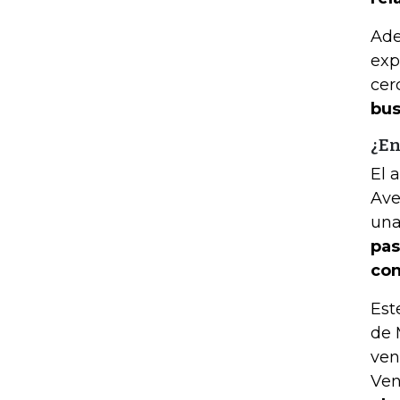
Ade
exp
cer
bus
¿En
El 
Ave
una
pas
con
Est
de 
ven
Ven