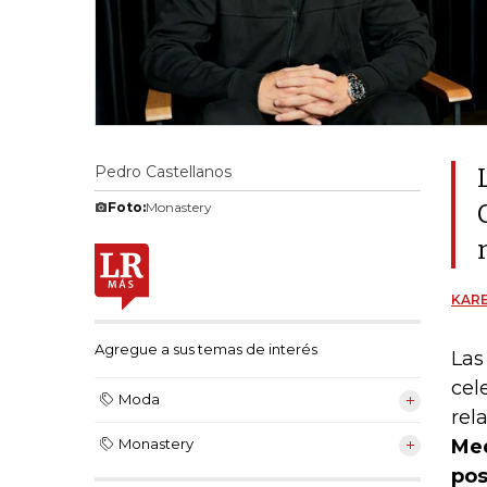
Pedro Castellanos
Foto:
Monastery
KARE
Agregue a sus temas de interés
Las
cel
Moda
rel
Med
Monastery
pos