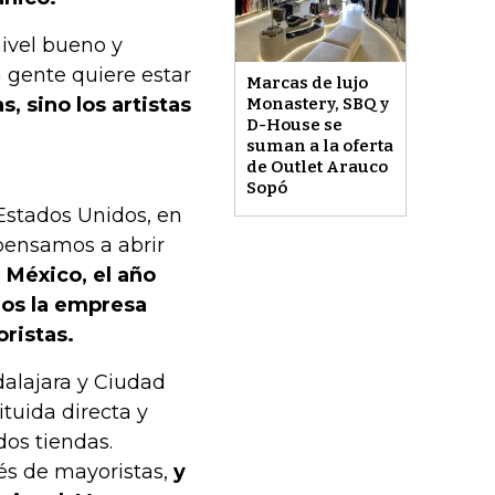
ivel bueno y
 gente quiere estar
Marcas de lujo
, sino los artistas
Monastery, SBQ y
D-House se
suman a la oferta
de Outlet Arauco
Sopó
Estados Unidos, en
 pensamos a abrir
 México, el año
os la empresa
ristas.
alajara y Ciudad
tuida directa y
dos tiendas.
és de mayoristas,
y