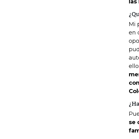
las
¿Qu
Mi 
en 
opo
pud
aut
ell
mer
com
Col
¿Ha
Pue
se 
fam