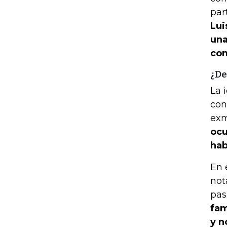
par
Lui
una
con
¿De
La 
con
exm
ocu
hab
En 
not
pas
fam
y n