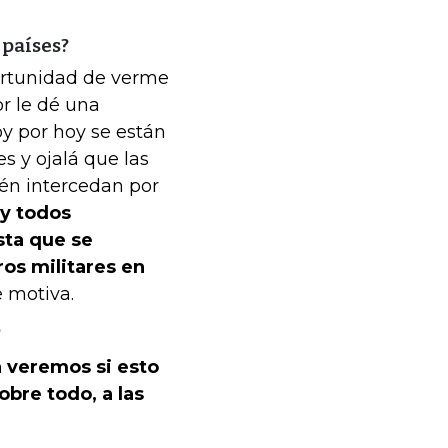
 países?
portunidad de verme
or le dé una
oy por hoy se están
es y ojalá que las
én intercedan por
y todos
ta que se
ros militares en
e motiva.
?
a veremos si esto
bre todo, a las