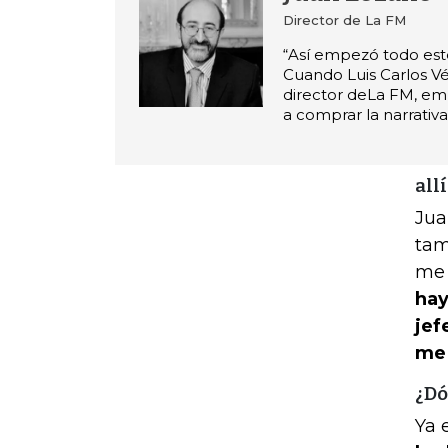
Director de La FM
“Así empezó todo este
Cuando Luis Carlos Vé
director deLa FM, emp
a comprar la narrativ
allí
Jua
tam
me 
hay
jef
me 
¿Dó
Ya 