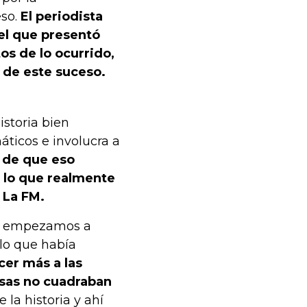
eso.
El periodista
 el que presentó
os de lo ocurrido,
a de este suceso.
istoria bien
ticos e involucra a
 de que eso
 lo que realmente
 La FM.
 y empezamos a
 lo que había
cer más a las
osas no cuadraban
a historia y ahí