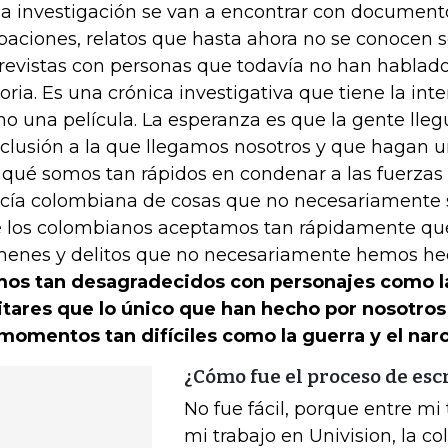
la investigación se van a encontrar con documentos
baciones, relatos que hasta ahora no se conocen so
revistas con personas que todavía no han hablad
toria. Es una crónica investigativa que tiene la int
o una película. La esperanza es que la gente lle
clusión a la que llegamos nosotros y que hagan u
 qué somos tan rápidos en condenar a las fuerzas m
icía colombiana de cosas que no necesariamente s
 los colombianos aceptamos tan rápidamente qu
menes y delitos que no necesariamente hemos h
os tan desagradecidos con personajes como l
itares que lo único que han hecho por nosotro
momentos tan difíciles como la guerra y el narc
¿Cómo fue el proceso de escr
No fue fácil, porque entre mi 
mi trabajo en Univision, la 