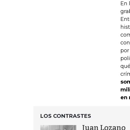
En 
gra
Ent
his
com
con
por
pol
qué
crí
som
mil
en 
LOS CONTRASTES
Juan Lozano