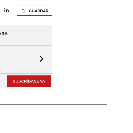
GUARDAR
ARA
Next slide
SUSCRÍBASE YA