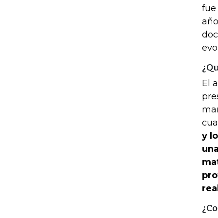
fue
año
doc
evo
¿Qu
El 
pre
man
cua
y l
una
mat
pro
rea
¿Co