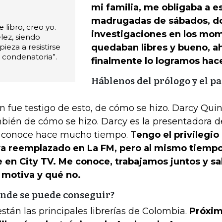
mi familia, me obligaba a es
madrugadas de sábados, do
 libro, creo yo.
investigaciones en los mo
lez, siendo
ieza a resistirse
quedaban libres y bueno, ah
a condenatoria”.
finalmente lo logramos hac
Háblenos del prólogo y el p
n fue testigo de esto, de cómo se hizo. Darcy Quin
bién de cómo se hizo. Darcy es la presentadora d
conoce hace mucho tiempo. T
engo el privilegi
a reemplazado en La FM, pero al mismo tiempo
e en City TV. Me conoce, trabajamos juntos y 
motiva y qué no.
nde se puede conseguir?
están las principales librerías de Colombia.
Próxim