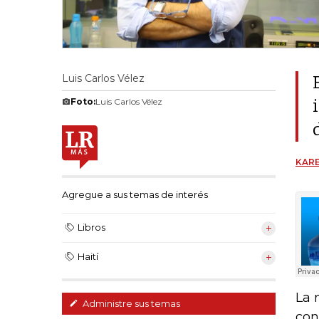
Luis Carlos Vélez
Foto:
Luis Carlos Vélez
KARE
Agregue a sus temas de interés
Libros
Haití
La 
Administre sus temas
con