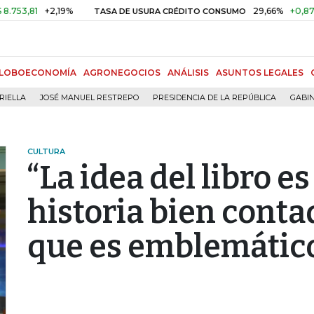
1
+2,19%
29,66%
+0,87%
+3,0
TASA DE USURA CRÉDITO CONSUMO
LOBOECONOMÍA
AGRONEGOCIOS
ANÁLISIS
ASUNTOS LEGALES
RIELLA
JOSÉ MANUEL RESTREPO
PRESIDENCIA DE LA REPÚBLICA
GABIN
CULTURA
“La idea del libro e
historia bien conta
que es emblemátic