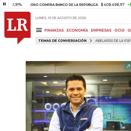
,91%
$ 408.498,97
+$ 8.753,8
ORO COMPRA BANCO DE LA REPÚBLICA
LUNES, 10 DE AGOSTO DE 2026
FINANZAS
ECONOMÍA
EMPRESAS
OCIO
G
TEMAS DE CONVERSACIÓN
ABELARDO DE LA ESP