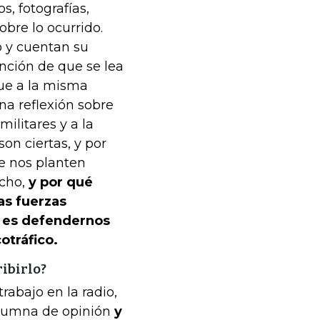
, fotografías,
bre lo ocurrido.
o y cuentan su
ención de que se lea
gue a la misma
na reflexión sobre
ilitares y a la
on ciertas, y por
e nos planten
echo,
y por qué
as fuerzas
s es defendernos
otráfico.
ibirlo?
trabajo en la radio,
columna de opinión
y