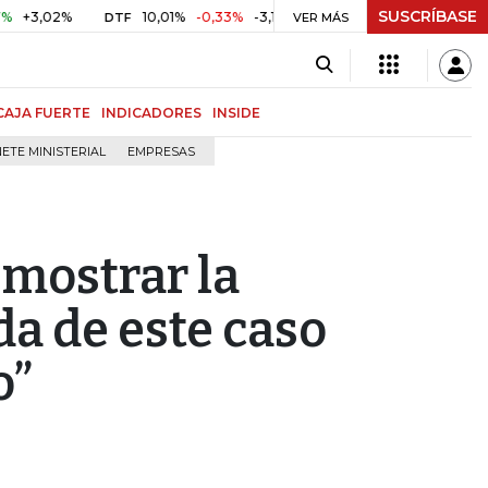
SUSCRÍBASE
2%
10,01%
-0,33%
-3,19%
$ 417,07
+$ 0,05
+0,01%
DTF
UVR
VER MÁS
CAJA FUERTE
INDICADORES
INSIDE
ETE MINISTERIAL
EMPRESAS
s mostrar la
da de este caso
o”