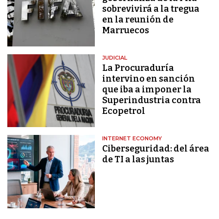
sobrevivirá a la tregua
en la reunión de
Marruecos
JUDICIAL
La Procuraduría
intervino en sanción
que iba a imponer la
Superindustria contra
Ecopetrol
INTERNET ECONOMY
Ciberseguridad: del área
de TI a las juntas