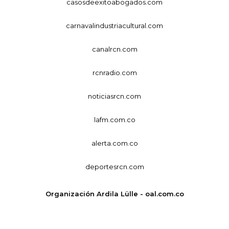
casosdeexitoabogados.com
carnavalindustriacultural.com
canalrcn.com
rcnradio.com
noticiasrcn.com
lafm.com.co
alerta.com.co
deportesrcn.com
Organización Ardila Lülle - oal.com.co