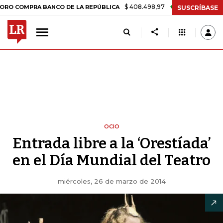
$ 408.498,97
+$ 8.753,81
+2,19%
PRA BANCO DE LA REPÚBLICA
TA
SUSCRÍBASE
OCIO
Entrada libre a la ‘Orestíada’
en el Día Mundial del Teatro
miércoles, 26 de marzo de 2014