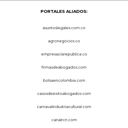
PORTALES ALIADOS:
asuntoslegales.com.co
agronegocios.co
empresas.larepublica.co
firmasdeabogados.com
bolsaencolombia.com
casosdeexitoabogados.com
carnavalindustriacultural.com
canalrcn.com