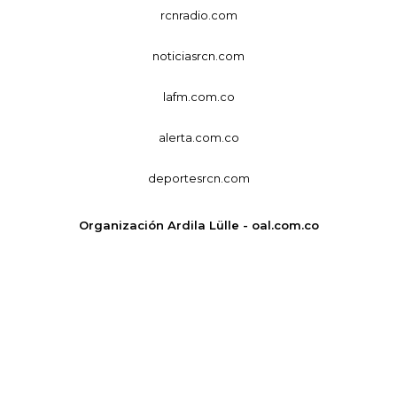
rcnradio.com
noticiasrcn.com
lafm.com.co
alerta.com.co
deportesrcn.com
Organización Ardila Lülle - oal.com.co