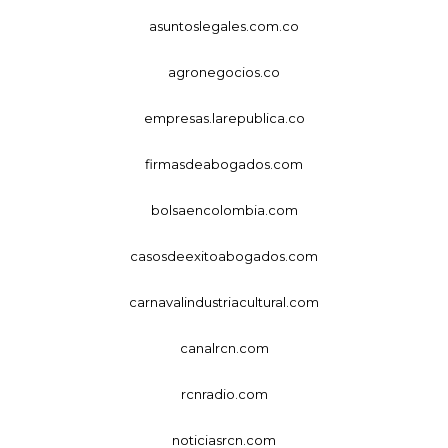
asuntoslegales.com.co
agronegocios.co
empresas.larepublica.co
firmasdeabogados.com
bolsaencolombia.com
casosdeexitoabogados.com
carnavalindustriacultural.com
canalrcn.com
rcnradio.com
noticiasrcn.com