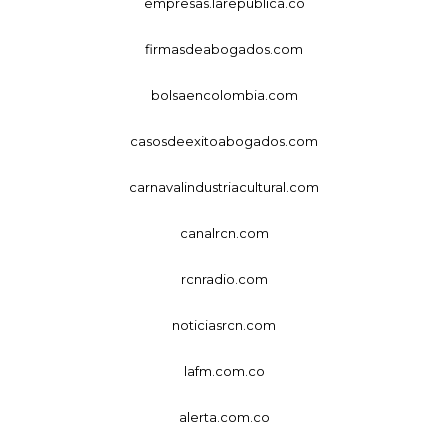
empresas.larepublica.co
firmasdeabogados.com
bolsaencolombia.com
casosdeexitoabogados.com
carnavalindustriacultural.com
canalrcn.com
rcnradio.com
noticiasrcn.com
lafm.com.co
alerta.com.co