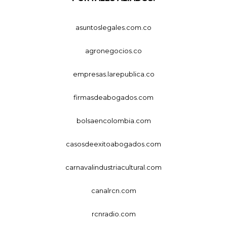
asuntoslegales.com.co
agronegocios.co
empresas.larepublica.co
firmasdeabogados.com
bolsaencolombia.com
casosdeexitoabogados.com
carnavalindustriacultural.com
canalrcn.com
rcnradio.com