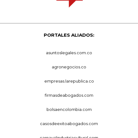
PORTALES ALIADOS:
asuntoslegales.com.co
agronegocios.co
empresas.larepublica.co
firmasdeabogados.com
bolsaencolombia.com
casosdeexitoabogados.com
carnavalindustriacultural.com