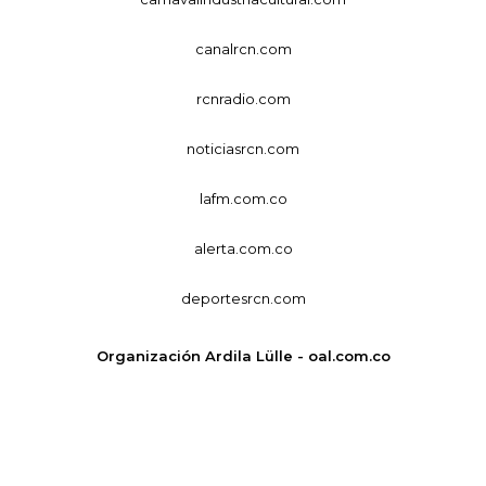
canalrcn.com
rcnradio.com
noticiasrcn.com
lafm.com.co
alerta.com.co
deportesrcn.com
Organización Ardila Lülle - oal.com.co