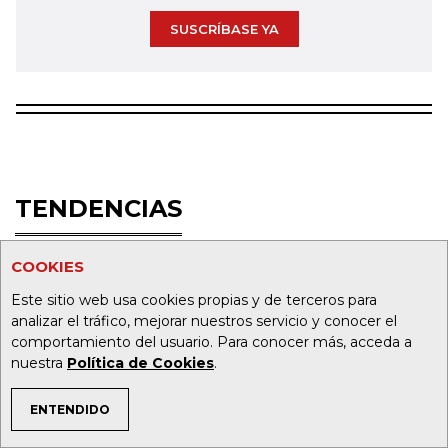
SUSCRÍBASE YA
TENDENCIAS
BOLSAS
COOKIES
1
Grupo Argos lanzó plan para duplicar
Este sitio web usa cookies propias y de terceros para
el dividendo y elevar 70% el Ebitda en
analizar el tráfico, mejorar nuestros servicio y conocer el
tres años
comportamiento del usuario. Para conocer más, acceda a
nuestra
Política de Cookies
.
BOLSAS
2
Dólar cerró $25 a la baja y volvió a la
ENTENDIDO
senda bajista pese a las subastas del
TEMAS DE INTERÉS