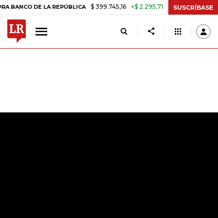
$ 399.745,16
+$ 2.295,71
+0,58%
REPÚBLICA
TASA DE USURA CRÉD
SUSCRÍBASE