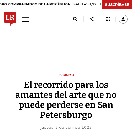
$ 408.498,97
+$ 8.753,81
+2,19%
RA BANCO DE LA REPÚBLICA
TA
SUSCRÍBASE
TURISMO
El recorrido para los
amantes del arte que no
puede perderse en San
Petersburgo
jueves, 3 de abril de 2025