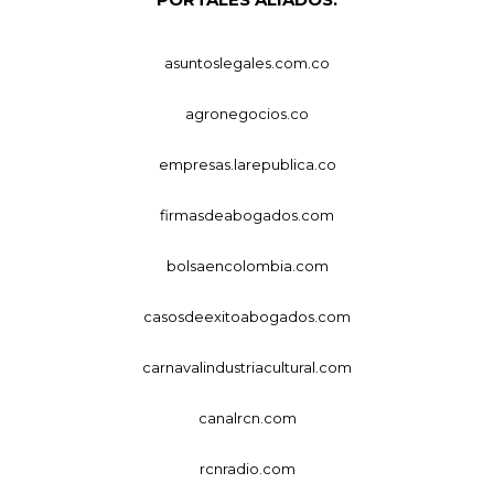
asuntoslegales.com.co
agronegocios.co
empresas.larepublica.co
firmasdeabogados.com
bolsaencolombia.com
casosdeexitoabogados.com
carnavalindustriacultural.com
canalrcn.com
rcnradio.com