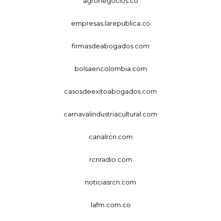
agronegocios.co
empresas.larepublica.co
firmasdeabogados.com
bolsaencolombia.com
casosdeexitoabogados.com
carnavalindustriacultural.com
canalrcn.com
rcnradio.com
noticiasrcn.com
lafm.com.co