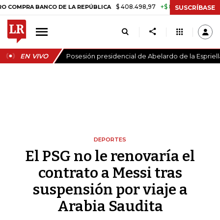
$ 408.498,97
+$ 8.753,81
+2,19%
A BANCO DE LA REPÚBLICA
TASA
SUSCRÍBASE
EN VIVO
Posesión presidencial de Abelardo de la Espriell
DEPORTES
El PSG no le renovaría el
contrato a Messi tras
suspensión por viaje a
Arabia Saudita