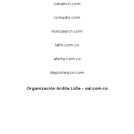
canalrcn.com
rcnradio.com
noticiasrcn.com
lafm.com.co
alerta.com.co
deportesrcn.com
Organización Ardila Lülle - oal.com.co