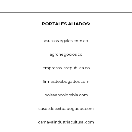
PORTALES ALIADOS:
asuntoslegales.com.co
agronegocios.co
empresas.larepublica.co
firmasdeabogados.com
bolsaencolombia.com
casosdeexitoabogados.com
carnavalindustriacultural.com