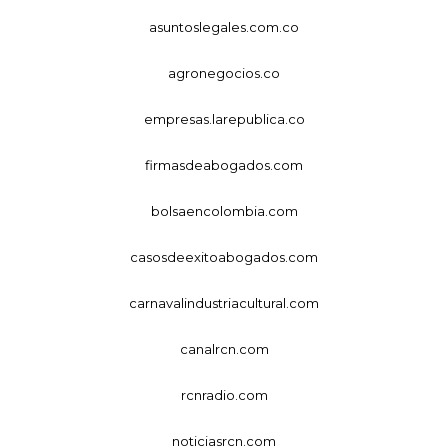
asuntoslegales.com.co
agronegocios.co
empresas.larepublica.co
firmasdeabogados.com
bolsaencolombia.com
casosdeexitoabogados.com
carnavalindustriacultural.com
canalrcn.com
rcnradio.com
noticiasrcn.com