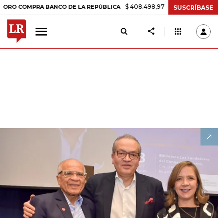
$ 408.498,97
+$ 8.753,81
+2,19%
RA BANCO DE LA REPÚBLICA
TAS
SUSCRÍBASE