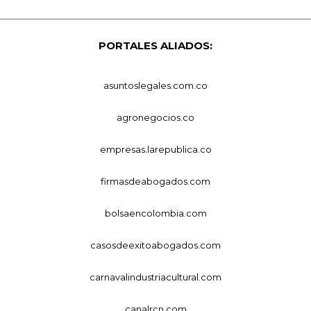
PORTALES ALIADOS:
asuntoslegales.com.co
agronegocios.co
empresas.larepublica.co
firmasdeabogados.com
bolsaencolombia.com
casosdeexitoabogados.com
carnavalindustriacultural.com
canalrcn.com