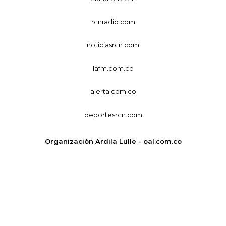
rcnradio.com
noticiasrcn.com
lafm.com.co
alerta.com.co
deportesrcn.com
Organización Ardila Lülle - oal.com.co