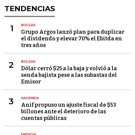
TENDENCIAS
BOLSAS
1
Grupo Argos lanzó plan para duplicar
el dividendo y elevar 70% el Ebitda en
tres años
BOLSAS
2
Dólar cerró $25 a la baja y volvió a la
senda bajista pese a las subastas del
Emisor
HACIENDA
3
Anif propuso un ajuste fiscal de $53
billones ante el deterioro de las
cuentas públicas
ENERGÍA