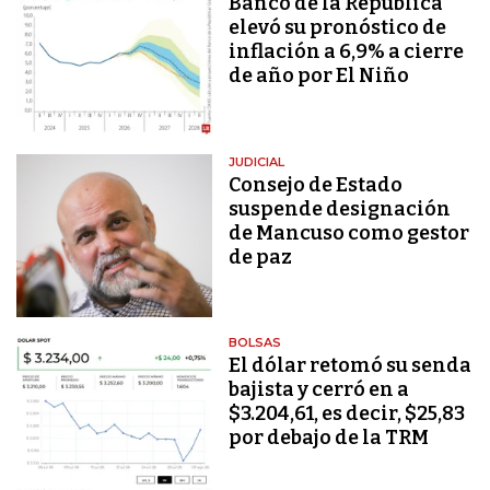
Banco de la República
elevó su pronóstico de
inflación a 6,9% a cierre
de año por El Niño
JUDICIAL
Consejo de Estado
suspende designación
de Mancuso como gestor
de paz
BOLSAS
El dólar retomó su senda
bajista y cerró en a
$3.204,61, es decir, $25,83
por debajo de la TRM