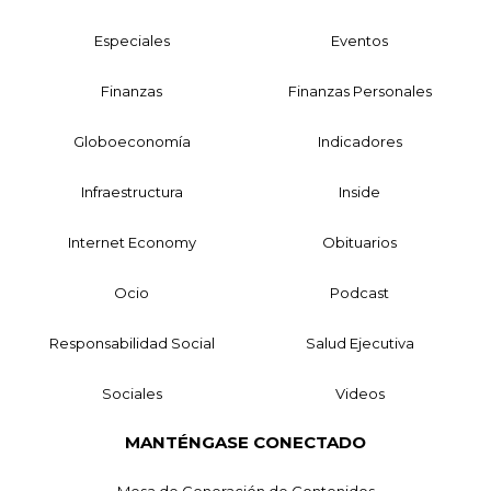
Especiales
Eventos
Finanzas
Finanzas Personales
Globoeconomía
Indicadores
Infraestructura
Inside
Internet Economy
Obituarios
Ocio
Podcast
Responsabilidad Social
Salud Ejecutiva
Sociales
Videos
MANTÉNGASE CONECTADO
Mesa de Generación de Contenidos