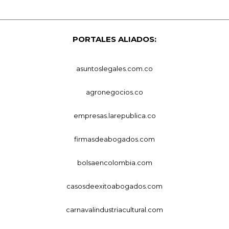
PORTALES ALIADOS:
asuntoslegales.com.co
agronegocios.co
empresas.larepublica.co
firmasdeabogados.com
bolsaencolombia.com
casosdeexitoabogados.com
carnavalindustriacultural.com