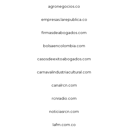
agronegocios.co
empresas.larepublica.co
firmasdeabogados.com
bolsaencolombia.com
casosdeexitoabogados.com
carnavalindustriacultural.com
canalrcn.com
rcnradio.com
noticiasrcn.com
lafm.com.co