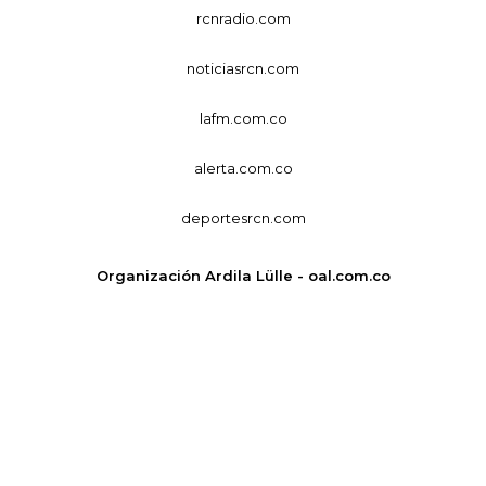
rcnradio.com
noticiasrcn.com
lafm.com.co
alerta.com.co
deportesrcn.com
Organización Ardila Lülle - oal.com.co