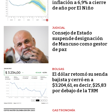
inflación a 6,9% a cierre
de año por El Niño
JUDICIAL
Consejo de Estado
suspende designación
de Mancuso como gestor
de paz
BOLSAS
El dólar retomó su senda
bajista y cerró en a
$3.204,61, es decir, $25,83
por debajo de la TRM
GASTRONOMÍA