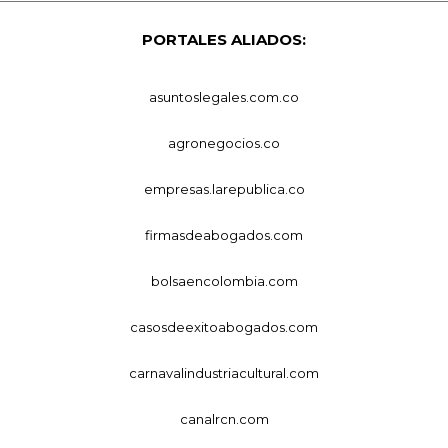
PORTALES ALIADOS:
asuntoslegales.com.co
agronegocios.co
empresas.larepublica.co
firmasdeabogados.com
bolsaencolombia.com
casosdeexitoabogados.com
carnavalindustriacultural.com
canalrcn.com