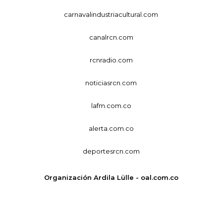
carnavalindustriacultural.com
canalrcn.com
rcnradio.com
noticiasrcn.com
lafm.com.co
alerta.com.co
deportesrcn.com
Organización Ardila Lülle - oal.com.co