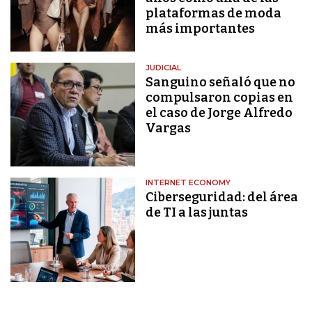
plataformas de moda
más importantes
JUDICIAL
Sanguino señaló que no
compulsaron copias en
el caso de Jorge Alfredo
Vargas
INTERNET ECONOMY
Ciberseguridad: del área
de TI a las juntas