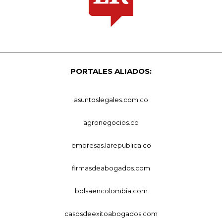
PORTALES ALIADOS:
asuntoslegales.com.co
agronegocios.co
empresas.larepublica.co
firmasdeabogados.com
bolsaencolombia.com
casosdeexitoabogados.com