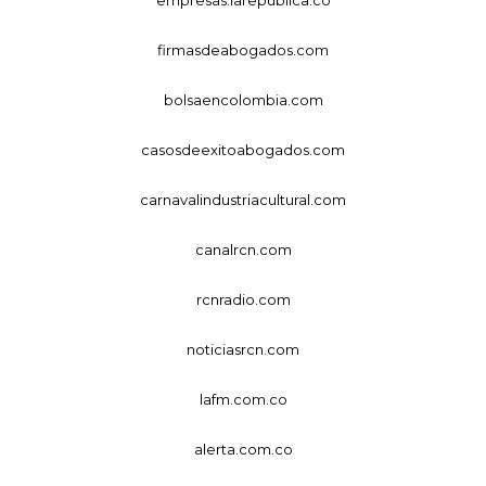
empresas.larepublica.co
firmasdeabogados.com
bolsaencolombia.com
casosdeexitoabogados.com
carnavalindustriacultural.com
canalrcn.com
rcnradio.com
noticiasrcn.com
lafm.com.co
alerta.com.co