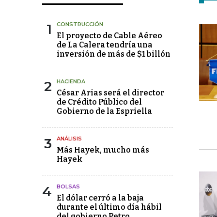
1
CONSTRUCCIÓN
El proyecto de Cable Aéreo
de La Calera tendría una
inversión de más de $1 billón
2
HACIENDA
César Arias será el director
de Crédito Público del
Gobierno de la Espriella
3
ANÁLISIS
Más Hayek, mucho más
Hayek
4
BOLSAS
El dólar cerró a la baja
durante el último día hábil
del gobierno Petro