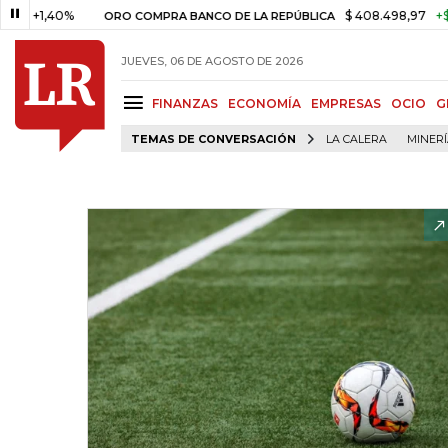
40%
$ 408.498,97
+$ 8.753,81
ORO COMPRA BANCO DE LA REPÚBLICA
JUEVES, 06 DE AGOSTO DE 2026
FINANZAS
ECONOMÍA
EMPRESAS
OCIO
G
TEMAS DE CONVERSACIÓN
LA CALERA
MINER