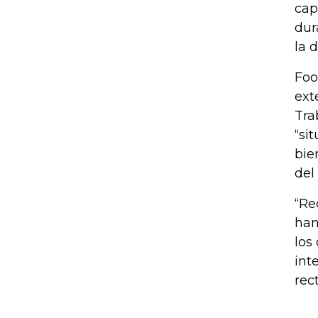
cap
dur
la 
Foo
ext
Tra
“si
bie
del
“Re
han
los
int
rec