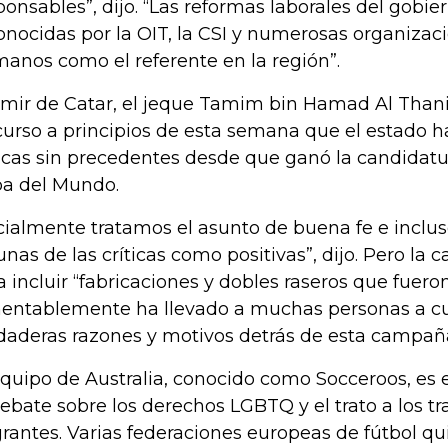
ponsables”, dijo. “Las reformas laborales del gobie
onocidas por la OIT, la CSI y numerosas organiza
anos como el referente en la región”.
emir de Catar, el jeque Tamim bin Hamad Al Thani,
curso a principios de esta semana que el estado 
ticas sin precedentes desde que ganó la candidatu
a del Mundo.
icialmente tratamos el asunto de buena fe e incl
unas de las críticas como positivas”, dijo. Pero l
a incluir “fabricaciones y dobles raseros que fuero
entablemente ha llevado a muchas personas a cu
daderas razones y motivos detrás de esta campañ
equipo de Australia, conocido como Socceroos, es e
debate sobre los derechos LGBTQ y el trato a los t
rantes. Varias federaciones europeas de fútbol qu