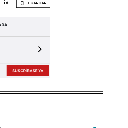
GUARDAR
ARA
Next slide
SUSCRÍBASE YA