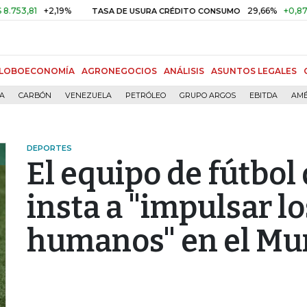
+2,19%
29,66%
+0,87%
+3,0
TASA DE USURA CRÉDITO CONSUMO
LOBOECONOMÍA
AGRONEGOCIOS
ANÁLISIS
ASUNTOS LEGALES
ÍA
CARBÓN
VENEZUELA
PETRÓLEO
GRUPO ARGOS
EBITDA
AMÉ
DEPORTES
El equipo de fútbol
insta a "impulsar l
humanos" en el Mu