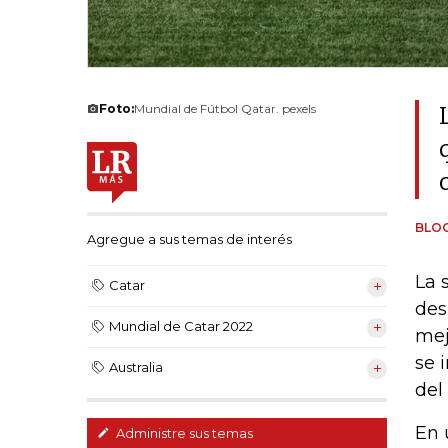
Foto:
Mundial de Fútbol Qatar. pexels
BLO
Agregue a sus temas de interés
La 
Catar
des
Mundial de Catar 2022
mej
se 
Australia
del
En 
Administre sus temas