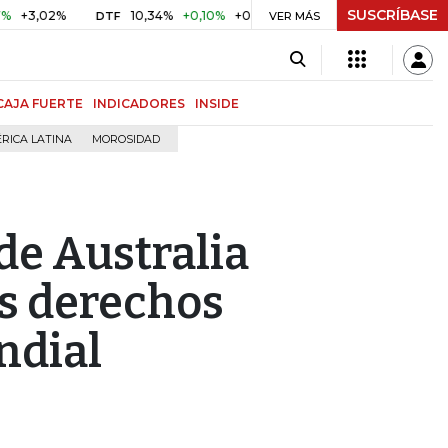
SUSCRÍBASE
2%
10,34%
+0,10%
+0,98%
$ 416,86
+$ 0,05
+0,01%
DTF
UVR
VER MÁS
CAJA FUERTE
INDICADORES
INSIDE
RICA LATINA
MOROSIDAD
 de Australia
os derechos
ndial