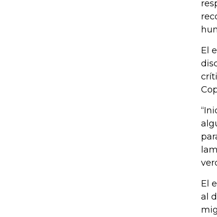
res
rec
hum
El 
dis
crí
Cop
“In
alg
par
lam
ver
El 
al 
mig