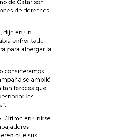
rno de Catar son
ciones de derechos
 dijo en un
había enfrentado
ra para albergar la
uso consideramos
a campaña se amplió
n tan feroces que
estionar las
a”.
l último en unirse
rabajadores
ieren que sus