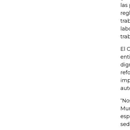
las
reg
tra
lab
tra
El 
ent
dig
ref
imp
aut
“No
Mun
esp
sed