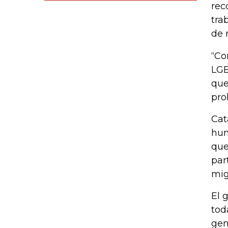
rec
tra
de 
“Co
LGB
que
pro
Cat
hum
que
par
mig
El 
tod
gen