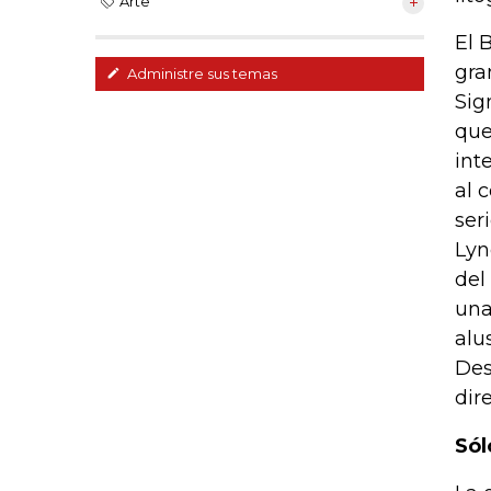
Arte
El 
gra
Administre sus temas
Sig
que
int
al 
ser
Lyn
del
una
alu
Des
dir
Sól