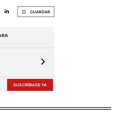
GUARDAR
ARA
Next slide
SUSCRÍBASE YA