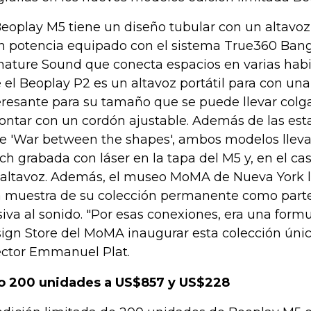
Beoplay M5 tiene un diseño tubular con un altavo
n potencia equipado con el sistema True360 Ban
nature Sound que conecta espacios en varias habi
 el Beoplay P2 es un altavoz portátil para con una
eresante para su tamaño que se puede llevar col
contar con un cordón ajustable. Además de las es
ie 'War between the shapes', ambos modelos llevan
ch grabada con láser en la tapa del M5 y, en el cas
 altavoz. Además, el museo MoMA de Nueva York 
 muestra de su colección permanente como parte
siva al sonido. "Por esas conexiones, era una formu
ign Store del MoMA inaugurar esta colección únic
ector Emmanuel Plat.
o 200 unidades a US$857 y US$228