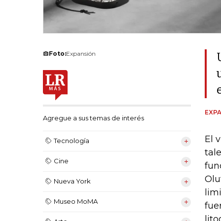
Foto:
Expansión
EXPA
Agregue a sus temas de interés
El 
Tecnología
tal
Cine
fun
Olu
Nueva York
lim
Museo MoMA
fue
lit