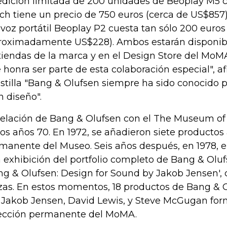
edición limitada de 200 unidades de Beoplay M5 
ch tiene un precio de 750 euros (cerca de US$857)
avoz portátil Beoplay P2 cuesta tan sólo 200 euros
roximadamente US$228). Ambos estarán disponib
tiendas de la marca y en el Design Store del MoM
 honra ser parte de esta colaboración especial", a
stilla "Bang & Olufsen siempre ha sido conocido p
n diseño".
relación de Bang & Olufsen con el The Museum of
los años 70. En 1972, se añadieron siete productos 
manente del Museo. Seis años después, en 1978,
 exhibición del portfolio completo de Bang & Ol
ng & Olufsen: Design for Sound by Jakob Jensen', 
zas. En estos momentos, 18 productos de Bang & 
 Jakob Jensen, David Lewis, y Steve McGugan for
ección permanente del MoMA.