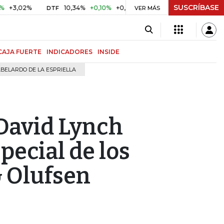
SUSCRÍBASE
2%
10,34%
+0,10%
+0,98%
$ 416,91
+$ 0,05
+0,01%
DTF
UVR
VER MÁS
CAJA FUERTE
INDICADORES
INSIDE
BELARDO DE LA ESPRIELLA
, David Lynch
pecial de los
& Olufsen