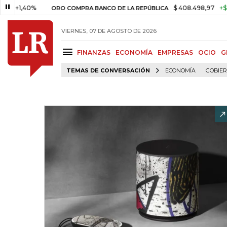
40%
$ 408.498,97
+$ 8.753,81
ORO COMPRA BANCO DE LA REPÚBLICA
VIERNES, 07 DE AGOSTO DE 2026
FINANZAS
ECONOMÍA
EMPRESAS
OCIO
G
TEMAS DE CONVERSACIÓN
ECONOMÍA
GOBIE