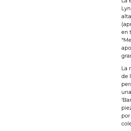
La 
Lyn
alt
(ap
en 
"Me
apo
gra
La 
de 
per
una
'Ba
pie
por
col