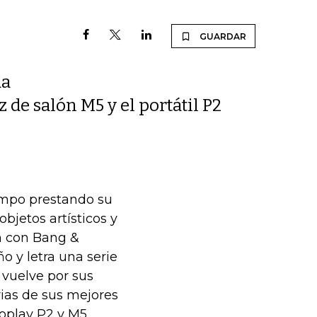
GUARDAR
da
 de salón M5 y el portátil P2
iempo prestando su
objetos artísticos y
ón con Bang &
o y letra una serie
 vuelve por sus
ias de sus mejores
oplay P2 y M5.