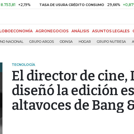
+2,19%
29,66%
+0,87%
+3,0
TASA DE USURA CRÉDITO CONSUMO
LOBOECONOMÍA
AGRONEGOCIOS
ANÁLISIS
ASUNTOS LEGALES
RNO NACIONAL
GRUPO ARGOS
ODINSA
HOGAR
GRUPO NUTRESA
A
TECNOLOGÍA
El director de cine
diseñó la edición es
altavoces de Bang 