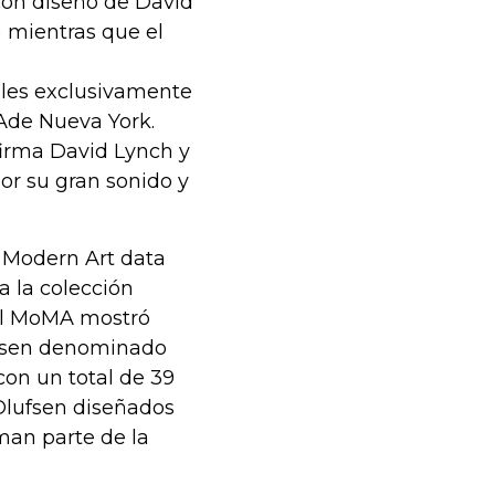
con diseño de David
 mientras que el
les exclusivamente
Ade Nueva York.
firma David Lynch y
or su gran sonido y
 Modern Art data
a la colección
 el MoMA mostró
ufsen denominado
con un total de 39
Olufsen diseñados
man parte de la