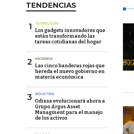
TENDENCIAS
1
TECNOLOGÍA
Los gadgets innovadores que
están transformando las
tareas cotidianas del hogar
2
HACIENDA
Las cinco banderas rojas que
hereda el nuevo gobierno en
materia económica
3
INDUSTRIA
Odinsa evolucionará ahora a
Grupo Argos Asset
Managment para el manejo
de los activos