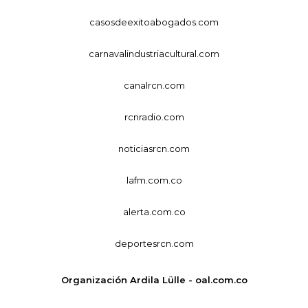
casosdeexitoabogados.com
carnavalindustriacultural.com
canalrcn.com
rcnradio.com
noticiasrcn.com
lafm.com.co
alerta.com.co
deportesrcn.com
Organización Ardila Lülle - oal.com.co