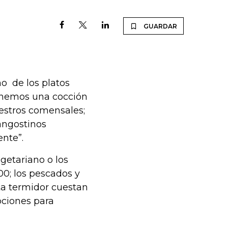
GUARDAR
no de los platos
tenemos una cocción
uestros comensales;
langostinos
ente”.
egetariano o los
0; los pescados y
ta termidor cuestan
pciones para