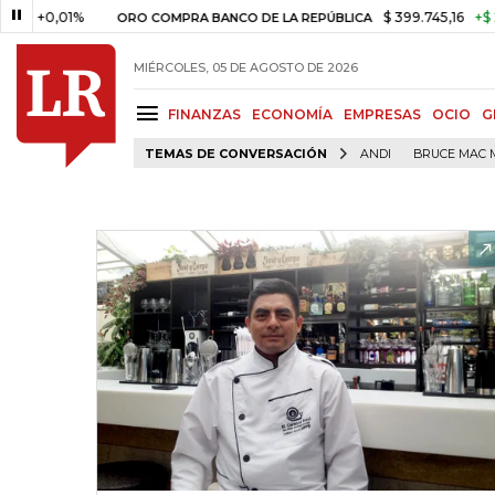
0,01%
$ 399.745,16
+$ 2.295,7
ORO COMPRA BANCO DE LA REPÚBLICA
MIÉRCOLES, 05 DE AGOSTO DE 2026
FINANZAS
ECONOMÍA
EMPRESAS
OCIO
G
TEMAS DE CONVERSACIÓN
ANDI
BRUCE MAC 