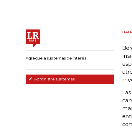
DAL
Ber
ins
Agregue a sus temas de interés
esp
otr
mec
Administre sus temas
Las
cam
mar
ent
com