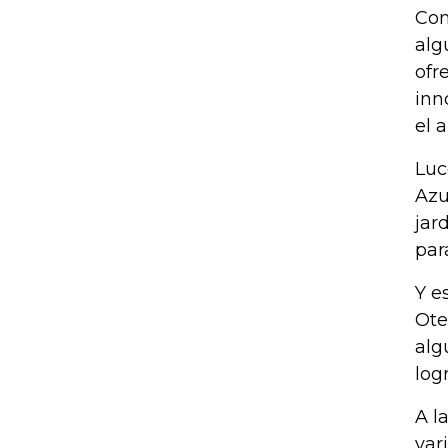
Con
alg
ofr
inn
el 
Luc
Azu
jar
par
Y e
Ote
alg
log
A l
var