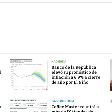
HACIENDA
Banco de la República
l
elevó su pronóstico de
inflación a 6,9% a cierre
de año por El Niño
GASTRONOMÍA
a
Coffee Master reunirá a
más de 50 tiendas de