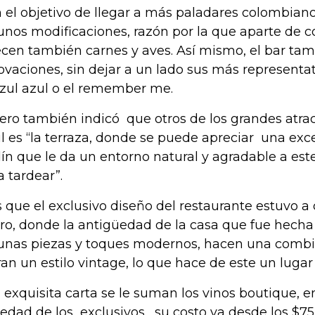
 el objetivo de llegar a más paladares colombiano
unos modificaciones, razón por la que aparte de
ecen también carnes y aves. Así mismo, el bar tam
ovaciones, sin dejar a un lado sus más representa
azul azul o el remember me.
ero también indicó que otros de los grandes atrac
l es “la terraza, donde se puede apreciar una exce
dín que le da un entorno natural y agradable a este
a tardear”.
s que el exclusivo diseño del restaurante estuvo a
ro, donde la antigüedad de la casa que fue hecha
unas piezas y toques modernos, hacen una combi
ran un estilo vintage, lo que hace de este un luga
a exquisita carta se le suman los vinos boutique, e
iedad de los exclusivos, su costo va desde los $75