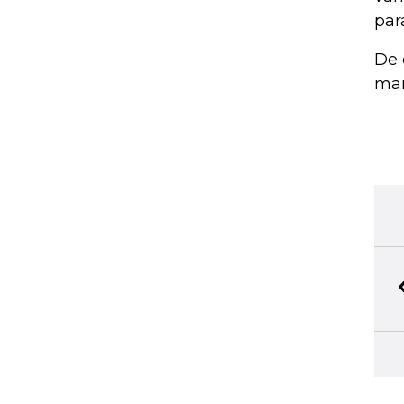
par
De 
mar