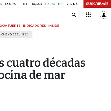
SUSCRÍBASE
02%
10,34%
+0,10%
+0,98%
$ 416,81
+$ 0,05
+0,01%
DTF
UVR
VER MÁS
CAJA FUERTE
INDICADORES
INSIDE
NÓMENO DE EL NIÑO
us cuatro décadas
cocina de mar