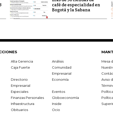
3
café de especialidad en
Bogotá y la Sabana
CCIONES
MANT
Alta Gerencia
Análisis
Mesa d
Caja Fuerte
Comunidad
Nuestr
Empresarial
Contác
Directorio
Economía
Aviso 
Empresarial
Términ
Especiales
Eventos
Políti
Finanzas Personales
Globoeconomía
Polític
Infraestructura
Inside
Superi
Obituarios
Ocio