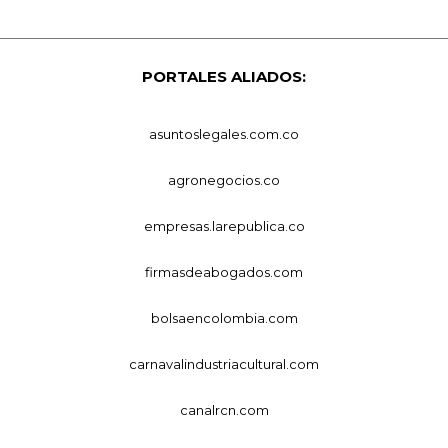
PORTALES ALIADOS:
asuntoslegales.com.co
agronegocios.co
empresas.larepublica.co
firmasdeabogados.com
bolsaencolombia.com
carnavalindustriacultural.com
canalrcn.com