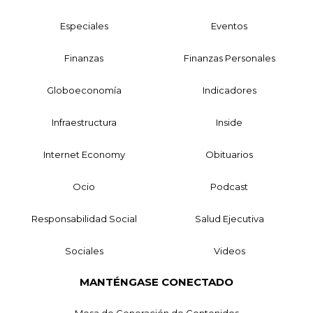
Especiales
Eventos
Finanzas
Finanzas Personales
Globoeconomía
Indicadores
Infraestructura
Inside
Internet Economy
Obituarios
Ocio
Podcast
Responsabilidad Social
Salud Ejecutiva
Sociales
Videos
MANTÉNGASE CONECTADO
Mesa de Generación de Contenidos