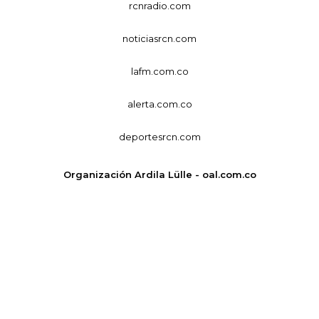
rcnradio.com
noticiasrcn.com
lafm.com.co
alerta.com.co
deportesrcn.com
Organización Ardila Lülle - oal.com.co