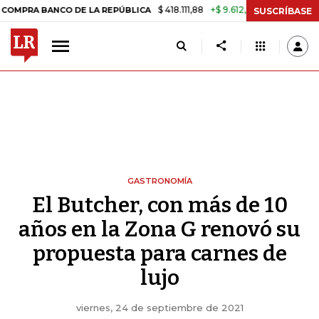
$ 418.111,88
+$ 9.612,91
+2,35%
NCO DE LA REPÚBLICA
TASA DE U
SUSCRÍBASE
GASTRONOMÍA
El Butcher, con más de 10
años en la Zona G renovó su
propuesta para carnes de
lujo
viernes, 24 de septiembre de 2021