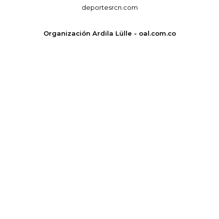
deportesrcn.com
Organización Ardila Lülle - oal.com.co