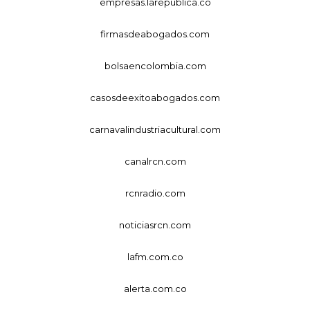
empresas.larepublica.co
firmasdeabogados.com
bolsaencolombia.com
casosdeexitoabogados.com
carnavalindustriacultural.com
canalrcn.com
rcnradio.com
noticiasrcn.com
lafm.com.co
alerta.com.co