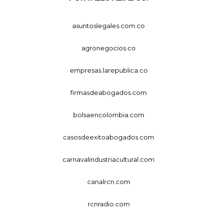
asuntoslegales.com.co
agronegocios.co
empresas.larepublica.co
firmasdeabogados.com
bolsaencolombia.com
casosdeexitoabogados.com
carnavalindustriacultural.com
canalrcn.com
rcnradio.com