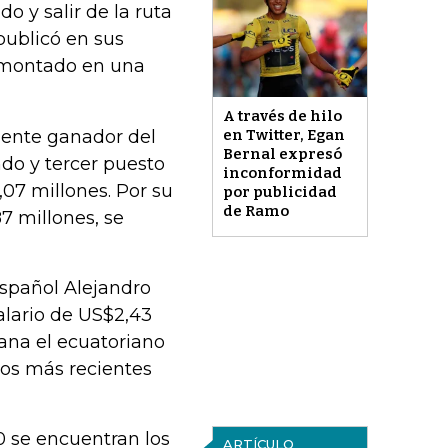
o y salir de la ruta
publicó en sus
, montado en una
A través de hilo
ciente ganador del
en Twitter, Egan
Bernal expresó
ndo y tercer puesto
inconformidad
07 millones. Por su
por publicidad
de Ramo
7 millones, se
español Alejandro
alario de US$2,43
ana el ecuatoriano
los más recientes
0 se encuentran los
ARTÍCULO