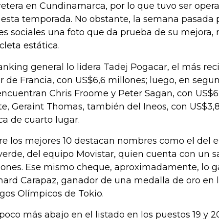
retera en Cundinamarca, por lo que tuvo ser operad
 esta temporada. No obstante, la semana pasada 
es sociales una foto que da prueba de su mejora
cleta estática.
ranking general lo lidera Tadej Pogacar, el más re
r de Francia, con US$6,6 millones; luego, en segu
encuentran Chris Froome y Peter Sagan, con US$6,
te, Geraint Thomas, también del Ineos, con US$3,8
ca de cuarto lugar.
re los mejores 10 destacan nombres como el del 
verde, del equipo Movistar, quien cuenta con un s
lones. Ese mismo cheque, aproximadamente, lo g
hard Carapaz, ganador de una medalla de oro en 
gos Olímpicos de Tokio.
poco más abajo en el listado en los puestos 19 y 2