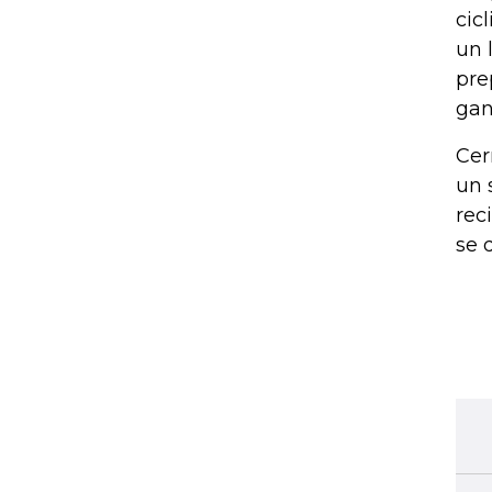
cic
un 
pre
gan
Cer
un 
rec
se 