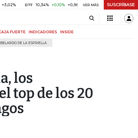
SUSCRÍBASE
%
10,34%
+0,10%
+0,98%
$ 416,91
+$ 0,05
+0,01%
DTF
UVR
VER MÁS
CAJA FUERTE
INDICADORES
INSIDE
BELARDO DE LA ESPRIELLA
a, los
l top de los 20
agos