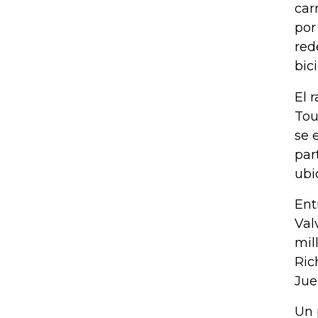
car
por
red
bici
El 
Tou
se 
par
ubi
Ent
Val
mil
Ric
Jue
Un 