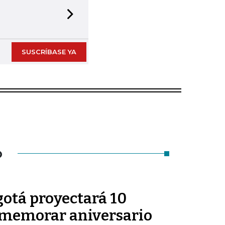
Next slide
SUSCRÍBASE YA
O
otá proyectará 10
nmemorar aniversario