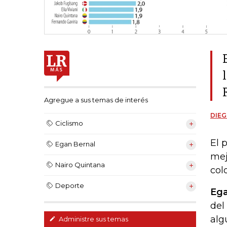
Agregue a sus temas de interés
DIEG
Ciclismo
El 
Egan Bernal
mej
Nairo Quintana
col
Deporte
Eg
del
alg
Administre sus temas