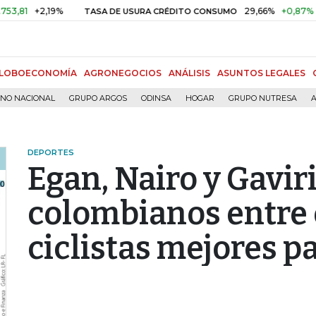
+2,19%
29,66%
+0,87%
+3,02
TASA DE USURA CRÉDITO CONSUMO
LOBOECONOMÍA
AGRONEGOCIOS
ANÁLISIS
ASUNTOS LEGALES
RNO NACIONAL
GRUPO ARGOS
ODINSA
HOGAR
GRUPO NUTRESA
A
DEPORTES
Egan, Nairo y Gaviri
colombianos entre e
ciclistas mejores p