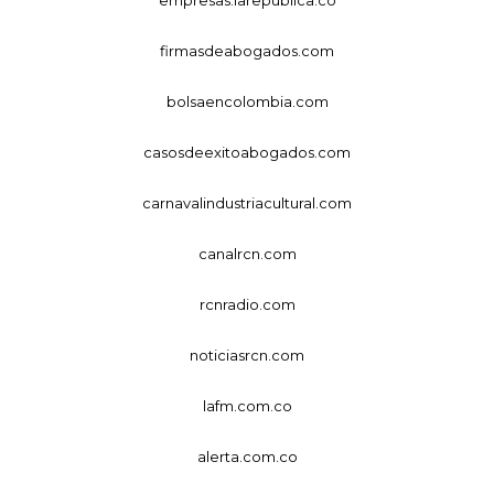
firmasdeabogados.com
bolsaencolombia.com
casosdeexitoabogados.com
carnavalindustriacultural.com
canalrcn.com
rcnradio.com
noticiasrcn.com
lafm.com.co
alerta.com.co