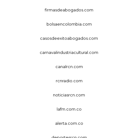
firmasdeabogados.com
bolsaencolombia.com
casosdeexitoabogados.com
carnavalindustriacultural.com
canalrcn.com
rcnradio.com
noticiasrcn.com
lafm.com.co
alerta.com.co
deportesrcn.com