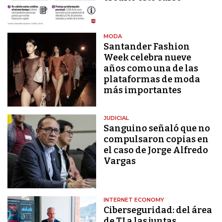
MODA
Santander Fashion
Week celebra nueve
años como una de las
plataformas de moda
más importantes
JUDICIAL
Sanguino señaló que no
compulsaron copias en
el caso de Jorge Alfredo
Vargas
INTERNET ECONOMY
Ciberseguridad: del área
de TI a las juntas