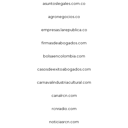
asuntoslegales.com.co
agronegocios.co
empresas.larepublica.co
firmasdeabogados.com
bolsaencolombia.com
casosdeexitoabogados.com
carnavalindustriacultural.com
canalrcn.com
rcnradio.com
noticiasrcn.com