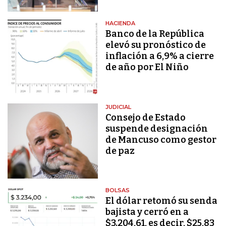
HACIENDA
Banco de la República
elevó su pronóstico de
inflación a 6,9% a cierre
de año por El Niño
JUDICIAL
Consejo de Estado
suspende designación
de Mancuso como gestor
de paz
BOLSAS
El dólar retomó su senda
bajista y cerró en a
$3.204,61, es decir, $25,83