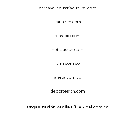
carnavalindustriacultural.com
canalrcn.com
rcnradio.com
noticiasrcn.com
lafm.com.co
alerta.com.co
deportesrcn.com
Organización Ardila Lülle - oal.com.co