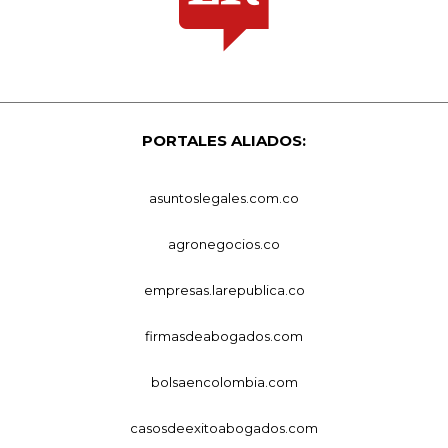
PORTALES ALIADOS:
asuntoslegales.com.co
agronegocios.co
empresas.larepublica.co
firmasdeabogados.com
bolsaencolombia.com
casosdeexitoabogados.com