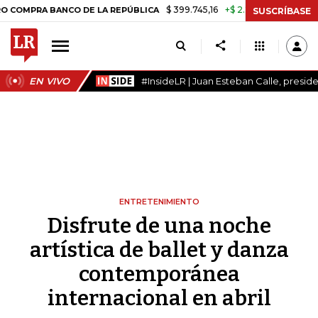
$ 399.745,16
+$ 2.295,71
+0,58%
BANCO DE LA REPÚBLICA
TASA D
SUSCRÍBASE
EN VIVO
#InsideLR | Juan Esteban Calle, presi
ENTRETENIMIENTO
Disfrute de una noche
artística de ballet y danza
contemporánea
internacional en abril