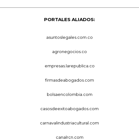
PORTALES ALIADOS:
asuntoslegales.com.co
agronegocios.co
empresas.larepublica.co
firmasdeabogados.com
bolsaencolombia.com
casosdeexitoabogados.com
carnavalindustriacultural.com
canalrcn.com