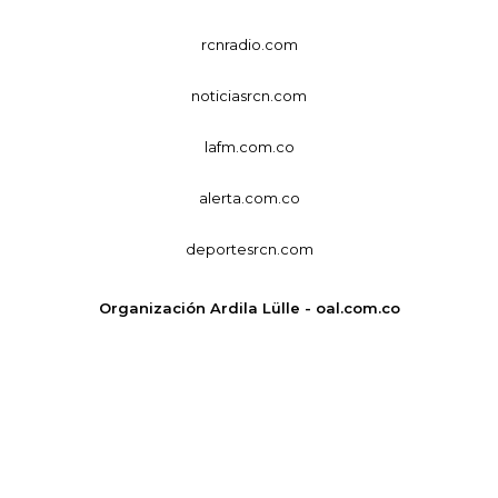
rcnradio.com
noticiasrcn.com
lafm.com.co
alerta.com.co
deportesrcn.com
Organización Ardila Lülle - oal.com.co