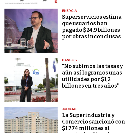
ENERGÍA
Superservicios estima
que usuarios han
pagado $24,9 billones
por obras inconclusas
BANCOS
"No subimos las tasas y
aún así logramos unas
utilidades por $1,2
billones en tres años"
JUDICIAL
La Superindustria y
Comercio sancionó con
$1.774 millones al