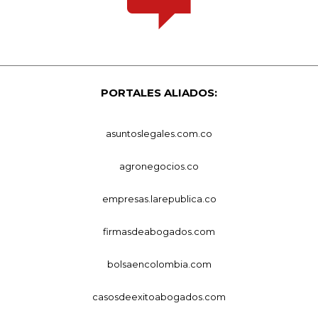
PORTALES ALIADOS:
asuntoslegales.com.co
agronegocios.co
empresas.larepublica.co
firmasdeabogados.com
bolsaencolombia.com
casosdeexitoabogados.com