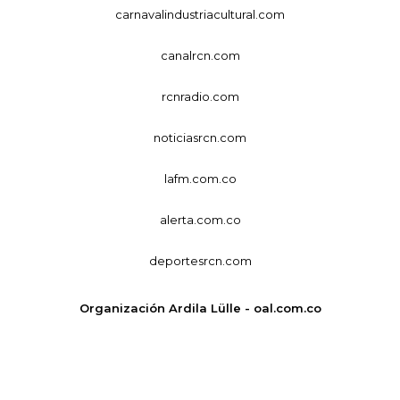
carnavalindustriacultural.com
canalrcn.com
rcnradio.com
noticiasrcn.com
lafm.com.co
alerta.com.co
deportesrcn.com
Organización Ardila Lülle - oal.com.co