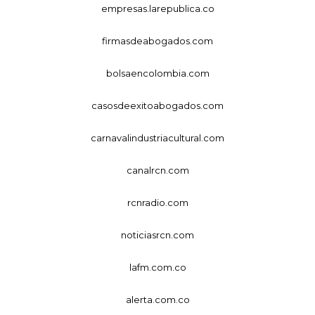
empresas.larepublica.co
firmasdeabogados.com
bolsaencolombia.com
casosdeexitoabogados.com
carnavalindustriacultural.com
canalrcn.com
rcnradio.com
noticiasrcn.com
lafm.com.co
alerta.com.co