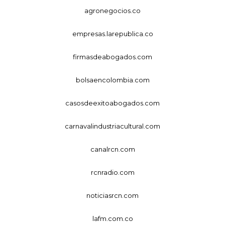
agronegocios.co
empresas.larepublica.co
firmasdeabogados.com
bolsaencolombia.com
casosdeexitoabogados.com
carnavalindustriacultural.com
canalrcn.com
rcnradio.com
noticiasrcn.com
lafm.com.co