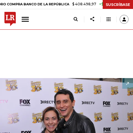
$ 408.498,97
+$ 8.753,81
+2,19%
A BANCO DE LA REPÚBLICA
TASA
SUSCRÍBASE