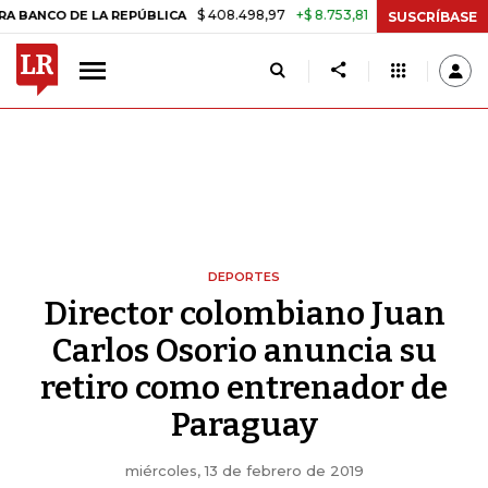
$ 408.498,97
+$ 8.753,81
+2,19%
 DE LA REPÚBLICA
TASA DE US
SUSCRÍBASE
DEPORTES
Director colombiano Juan
Carlos Osorio anuncia su
retiro como entrenador de
Paraguay
miércoles, 13 de febrero de 2019