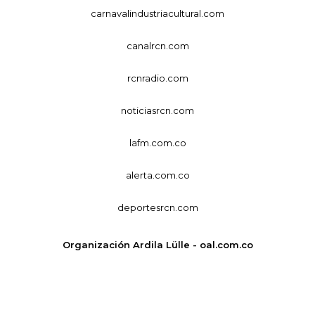
carnavalindustriacultural.com
canalrcn.com
rcnradio.com
noticiasrcn.com
lafm.com.co
alerta.com.co
deportesrcn.com
Organización Ardila Lülle - oal.com.co