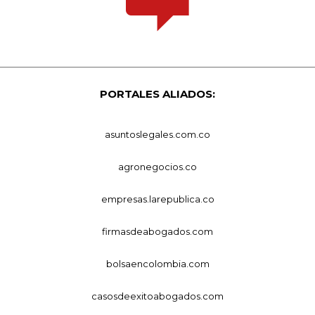
PORTALES ALIADOS:
asuntoslegales.com.co
agronegocios.co
empresas.larepublica.co
firmasdeabogados.com
bolsaencolombia.com
casosdeexitoabogados.com