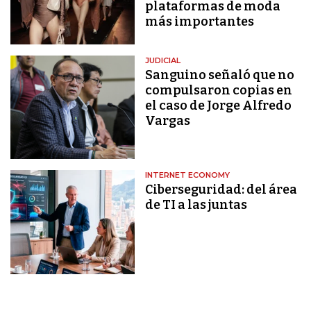
plataformas de moda
más importantes
JUDICIAL
Sanguino señaló que no
compulsaron copias en
el caso de Jorge Alfredo
Vargas
INTERNET ECONOMY
Ciberseguridad: del área
de TI a las juntas