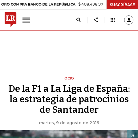
$ 408.498,97
+$ 8.753,81
+2,19%
PRA BANCO DE LA REPÚBLICA
TA
SUSCRÍBASE
OCIO
De la F1 a La Liga de España:
la estrategia de patrocinios
de Santander
martes, 9 de agosto de 2016