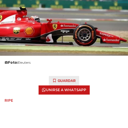
Foto:
Reuters
GUARDAR
UNIRSE A WHATSAPP
RIPE