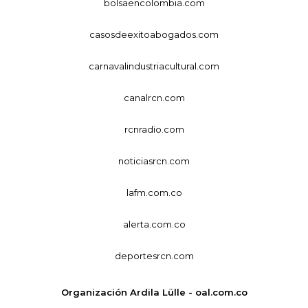
bolsaencolombia.com
casosdeexitoabogados.com
carnavalindustriacultural.com
canalrcn.com
rcnradio.com
noticiasrcn.com
lafm.com.co
alerta.com.co
deportesrcn.com
Organización Ardila Lülle - oal.com.co