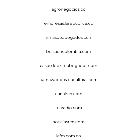
agronegocios.co
empresas.larepublica.co
firmasdeabogados.com
bolsaencolombia.com
casosdeexitoabogados.com
carnavalindustriacultural.com
canalrcn.com
rcnradio.com
noticiasrcn.com
lafm.com.co