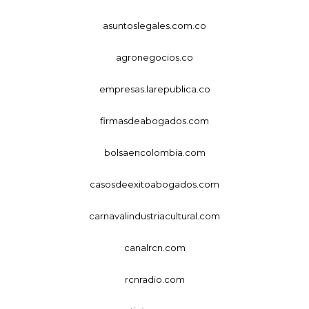
asuntoslegales.com.co
agronegocios.co
empresas.larepublica.co
firmasdeabogados.com
bolsaencolombia.com
casosdeexitoabogados.com
carnavalindustriacultural.com
canalrcn.com
rcnradio.com