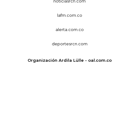
noticiasrcn.com
lafm.com.co
alerta.com.co
deportesrcn.com
Organización Ardila Lülle - oal.com.co