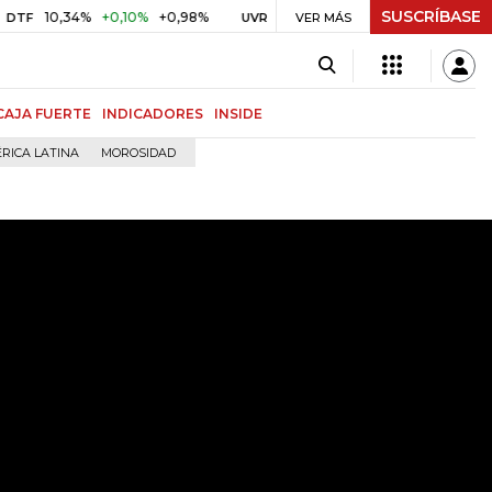
SUSCRÍBASE
0,34%
+0,10%
+0,98%
$ 416,86
+$ 0,05
+0,01%
UVR
VER MÁS
BITCOIN
CAJA FUERTE
INDICADORES
INSIDE
RICA LATINA
MOROSIDAD