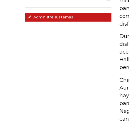
mil
par
com
Administre sus temas
disf
Dur
dis
acc
Hal
per
Chi
Aun
hay
par
Neg
can