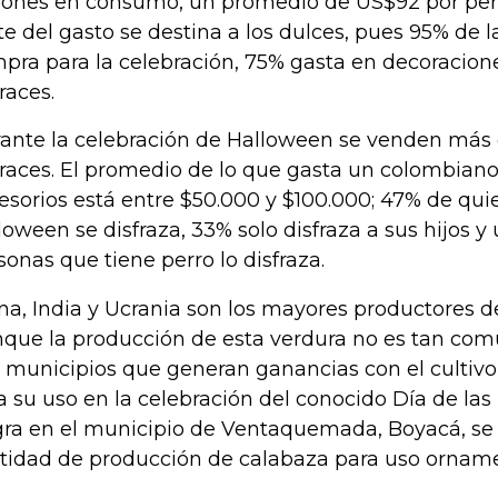
lones en consumo, un promedio de US$92 por per
te del gasto se destina a los dulces, pues 95% de l
pra para la celebración, 75% gasta en decoracio
races.
ante la celebración de Halloween se venden más d
fraces. El promedio de lo que gasta un colombiano
esorios está entre $50.000 y $100.000; 47% de qui
loween se disfraza, 33% solo disfraza a sus hijos y
sonas que tiene perro lo disfraza.
na, India y Ucrania son los mayores productores d
que la producción de esta verdura no es tan com
 municipios que generan ganancias con el cultiv
a su uso en la celebración del conocido Día de las 
ra en el municipio de Ventaquemada, Boyacá, se 
tidad de producción de calabaza para uso orname