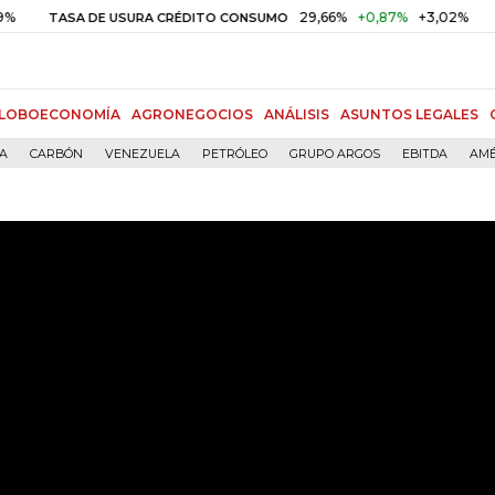
29,66%
+0,87%
+3,02%
1
TASA DE USURA CRÉDITO CONSUMO
DTF
LOBOECONOMÍA
AGRONEGOCIOS
ANÁLISIS
ASUNTOS LEGALES
ÍA
CARBÓN
VENEZUELA
PETRÓLEO
GRUPO ARGOS
EBITDA
AMÉ