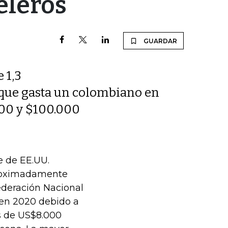
eleros
GUARDAR
 1,3
o que gasta un colombiano en
000 y $100.000
e de EE.UU.
proximadamente
ederación Nacional
o en 2020 debido a
s de US$8.000