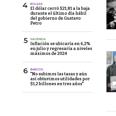
4
BOLSAS
El dólar cerró $21,81 a la baja
durante el último día hábil
del gobierno de Gustavo
Petro
5
HACIENDA
Inflación se ubicaría en 6,2%
en julio y regresaría a niveles
máximos de 2024
6
BANCOS
"No subimos las tasas y aún
así obtuvimos utilidades por
$1,2 billones en tres años"