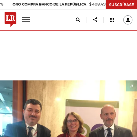
$ 408.498,97
+$ 8.753,81
+2,19
ORO COMPRA BANCO DE LA REPÚBLICA
SUSCRÍBASE