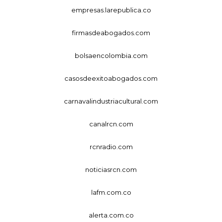
empresas.larepublica.co
firmasdeabogados.com
bolsaencolombia.com
casosdeexitoabogados.com
carnavalindustriacultural.com
canalrcn.com
rcnradio.com
noticiasrcn.com
lafm.com.co
alerta.com.co