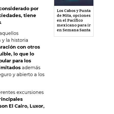
 considerado por
Los Cabos y Punta
ciedades, tiene
de Mita, opciones
en el Pacífico
s
.
mexicano para ir
en Semana Santa
 aquellos
y la historia
aración con otros
ible, lo que lo
ular para los
imitados
además
guro y abierto a los
erentes excursiones
rincipales
on El Cairo, Luxor,