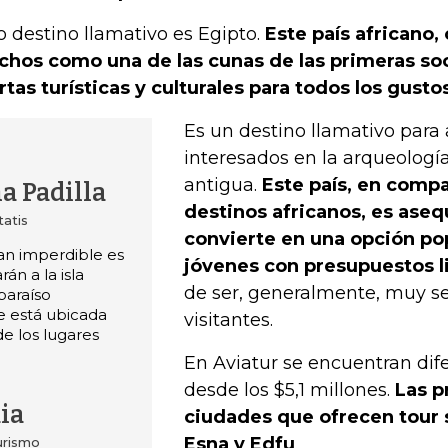
o destino llamativo es Egipto.
Este país africano,
hos como una de las cunas de las primeras so
rtas turísticas y culturales para todos los gusto
Es un destino llamativo para
interesados en la arqueología 
antigua.
Este país, en comp
a Padilla
destinos africanos, es asequ
tatis
convierte en una opción pop
an imperdible es
jóvenes con presupuestos l
án a la isla
de ser, generalmente, muy se
paraíso
 está ubicada
visitantes.
e los lugares
En Aviatur se encuentran dif
desde los $5,1 millones.
Las p
ia
ciudades que ofrecen tour s
Esna y Edfu
.
urismo