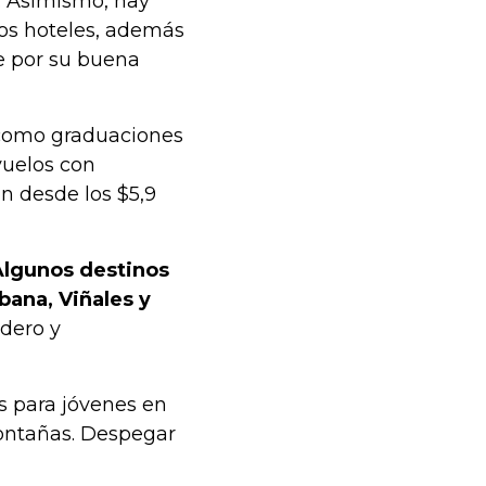
. Asimismo, hay
los hoteles, además
e por su buena
s como graduaciones
vuelos con
n desde los $5,9
Algunos destinos
bana, Viñales y
adero y
s para jóvenes en
ontañas. Despegar