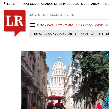
$ 408.498,97
+$ 8.753,81
+2,
ORO COMPRA BANCO DE LA REPÚBLICA
JUEVES, 06 DE AGOSTO DE 2026
FINANZAS
ECONOMÍA
EMPRESAS
OCIO
G
TEMAS DE CONVERSACIÓN
LA CALERA
MINER