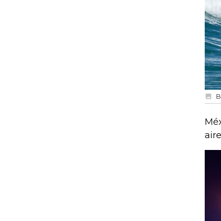
B
Méx
air