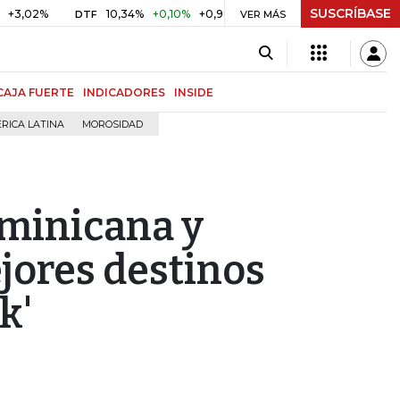
SUSCRÍBASE
10,34%
+0,10%
+0,98%
$ 416,91
+$ 0,05
+0,01%
DTF
UVR
VER MÁS
B
CAJA FUERTE
INDICADORES
INSIDE
RICA LATINA
MOROSIDAD
ominicana y
ejores destinos
k'