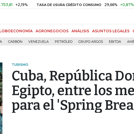
19%
29,66%
+0,87%
+3,02%
TASA DE USURA CRÉDITO CONSUMO
LOBOECONOMÍA
AGRONEGOCIOS
ANÁLISIS
ASUNTOS LEGALES
ÍA
CARBÓN
VENEZUELA
PETRÓLEO
GRUPO ARGOS
EBITDA
AMÉ
TURISMO
Cuba, República D
Egipto, entre los m
para el 'Spring Brea