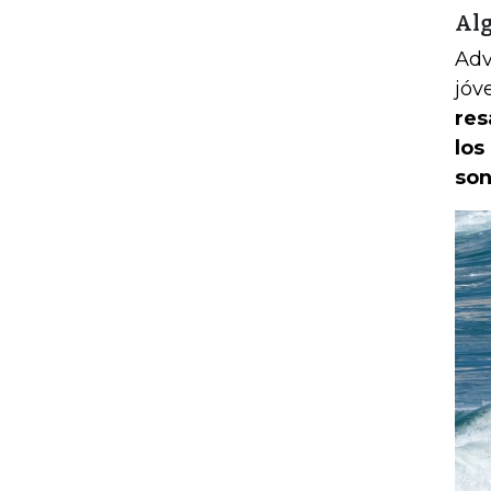
Alg
Adv
jóv
res
los
son