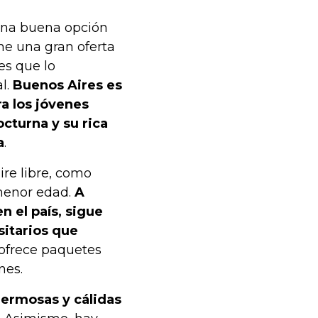
una buena opción
ne una gran oferta
es que lo
l.
Buenos Aires es
a los jóvenes
octurna y su rica
a
.
re libre, como
 menor edad.
A
n el país, sigue
sitarios que
 ofrece paquetes
nes.
hermosas y cálidas