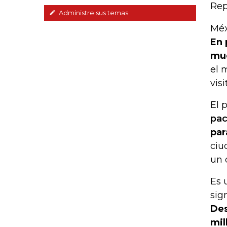
Rep
Administre sus temas
Méx
En 
muc
el 
visi
El 
pac
par
ciu
un 
Es 
sig
Des
mil