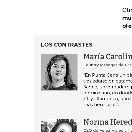
Otr
muc
ofe
LOS CONTRASTES
María Carolin
Country Manager de Civi
“En Punta Cana un pl
trasladarse en catamar
Saona, un verdadero 
dominicano, en donde
playa flamenco, uno d
más hermosos”.
Norma Hered
CEO de Vélez Viajes y T