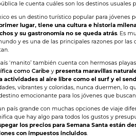
ública le cuenta cuáles son los destinos usuales p
ico es un destino turístico popular para jóvenes p
primer lugar, tiene una cultura e historia milen
hos y su gastronomía no se queda atrás
. Es m
mundo y es una de las principales razones por las 
tan.
país ‘manito’ también cuenta con hermosas playa
ífica como Caribe
y
presenta maravillas natural
a actividades al aire libre como el surf y el se
dades, vibrantes y coloridas, nunca duermen, lo qu
destino emocionante para los jóvenes que buscan
un país grande con muchas opciones de viaje difer
nifica que hay algo para todos los gustos y presup
pegar los precios para Semana Santa están des
lones con impuestos incluidos
.