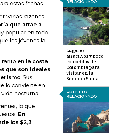
RELACIONADO
ara estas fechas.
or varias razones.
aria que atrae a
uy popular en todo
que los jóvenes la
Lugares
atractivos y poco
s tanto
en la costa
conocidos de
Colombia para
es que son ideales
visitar en la
nderismo
. Sus
Semana Santa
e lo convierte en
ARTÍCULO
 vida nocturna.
RELACIONADO
entes, lo que
uestos.
En
de los $2,3