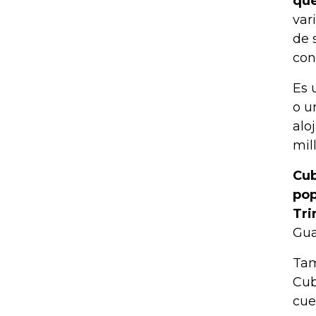
que
var
de 
con
Es 
o u
alo
mil
Cub
pop
Tri
Gua
Tam
Cub
cue