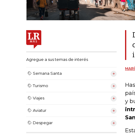
Agregue a sus temas de interés
MARÍ
Semana Santa
Has
Turismo
paí
Viajes
y b
int
Aviatur
San
Despegar
Est