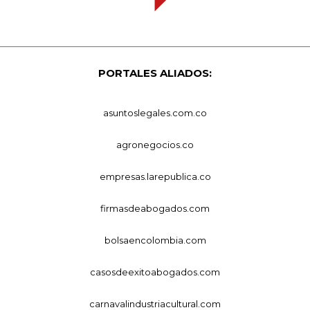
PORTALES ALIADOS:
asuntoslegales.com.co
agronegocios.co
empresas.larepublica.co
firmasdeabogados.com
bolsaencolombia.com
casosdeexitoabogados.com
carnavalindustriacultural.com