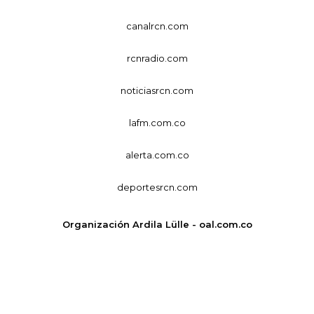
canalrcn.com
rcnradio.com
noticiasrcn.com
lafm.com.co
alerta.com.co
deportesrcn.com
Organización Ardila Lülle - oal.com.co