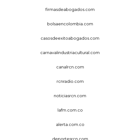
firmasdeabogados.com
bolsaencolombia.com
casosdeexitoabogados.com
carnavalindustriacultural.com
canalrcn.com
rcnradio.com
noticiasrcn.com
lafm.com.co
alerta.com.co
deportesrcn.com