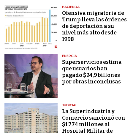
HACIENDA
Ofensiva migratoria de
Trump lleva las órdenes
de deportación a su
nivel más alto desde
1998
ENERGÍA
Superservicios estima
que usuarios han
pagado $24,9 billones
por obras inconclusas
JUDICIAL
La Superindustria y
Comercio sancionó con
$1.774 millones al
Hospital Militar de