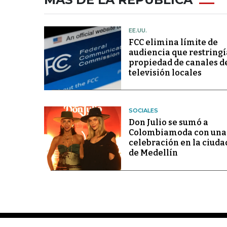
EE.UU.
FCC elimina límite de
audiencia que restringí
propiedad de canales d
televisión locales
SOCIALES
Don Julio se sumó a
Colombiamoda con una
celebración en la ciuda
de Medellín