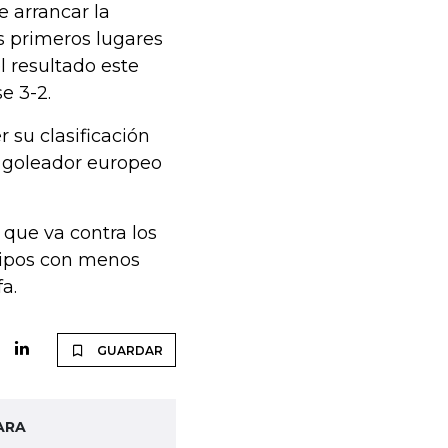
 arrancar la
s primeros lugares
el resultado este
e 3-2.
r su clasificación
l goleador europeo
que va contra los
quipos con menos
a.
GUARDAR
ARA