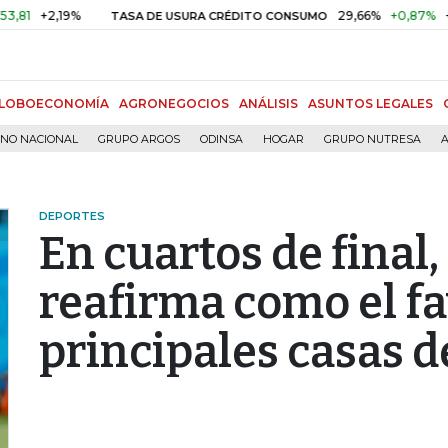
2,19%
29,66%
+0,87%
+3,02%
TASA DE USURA CRÉDITO CONSUMO
LOBOECONOMÍA
AGRONEGOCIOS
ANÁLISIS
ASUNTOS LEGALES
RNO NACIONAL
GRUPO ARGOS
ODINSA
HOGAR
GRUPO NUTRESA
A
DEPORTES
En cuartos de final,
reafirma como el fa
principales casas d