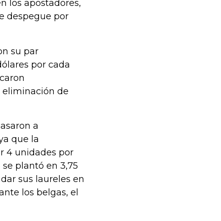
n los apostadores,
se despegue por
on su par
dólares por cada
icaron
a eliminación de
 pasaron a
ya que la
r 4 unidades por
 se plantó en 3,75
ndar sus laureles en
ante los belgas, el