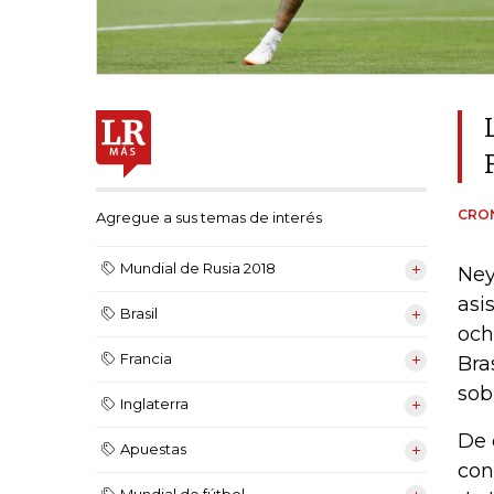
CRON
Agregue a sus temas de interés
Mundial de Rusia 2018
Ney
asi
Brasil
och
Francia
Bra
sob
Inglaterra
De 
Apuestas
con