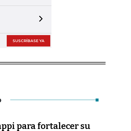
Next slide
SUSCRÍBASE YA
O
appi para fortalecer su