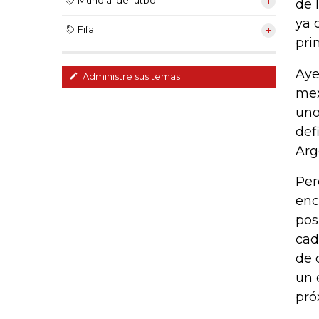
Mundial de fútbol
de 
ya 
Fifa
pri
Aye
Administre sus temas
mex
uno
def
Arg
Per
enc
pos
cad
de 
un 
pró