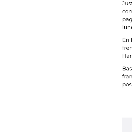
Jus
com
pag
lun
En 
fre
Har
Bas
fra
pos