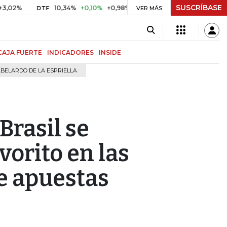
SUSCRÍBASE
10,34%
+0,10%
+0,98%
$ 416,96
+$ 0,05
+0,01%
DTF
UVR
VER MÁS
CAJA FUERTE
INDICADORES
INSIDE
BELARDO DE LA ESPRIELLA
 Brasil se
vorito en las
e apuestas