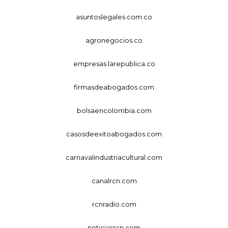
asuntoslegales.com.co
agronegocios.co
empresas.larepublica.co
firmasdeabogados.com
bolsaencolombia.com
casosdeexitoabogados.com
carnavalindustriacultural.com
canalrcn.com
rcnradio.com
noticiasrcn.com